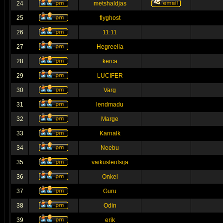
24
metshaldjas
25
flyghost
26
11:11
27
Hegreelia
28
kerca
29
LUCIFER
30
Varg
31
lendmadu
32
Marge
33
Karnalk
34
Neebu
35
vaikusteotsija
36
Onkel
37
Guru
38
Odin
39
erik