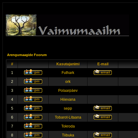
Arengumaagide Foorum
#
Kasutajanimi
E-mail
1
Futhark
2
ork
3
Polaarpäev
4
Hiievana
5
sepp
6
Tobarot-Litaana
7
Tokroda
8
Tiibuka