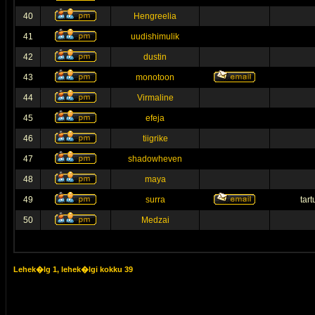
40
Hengreelia
41
uudishimulik
42
dustin
43
monotoon
44
Virmaline
45
efeja
46
tiigrike
47
shadowheven
48
maya
49
surra
tar
50
Medzai
Lehek�lg
1
, lehek�lgi kokku
39