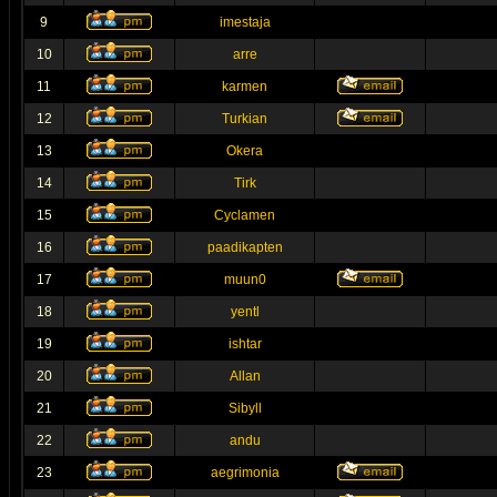
9
imestaja
10
arre
11
karmen
12
Turkian
13
Okera
14
Tirk
15
Cyclamen
16
paadikapten
17
muun0
18
yentl
19
ishtar
20
Allan
21
Sibyll
22
andu
23
aegrimonia