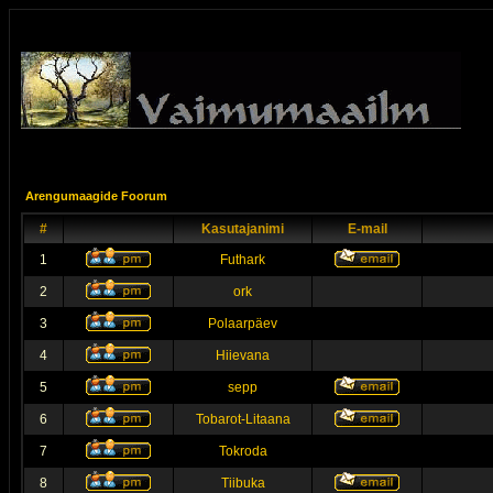
Arengumaagide Foorum
#
Kasutajanimi
E-mail
1
Futhark
2
ork
3
Polaarpäev
4
Hiievana
5
sepp
6
Tobarot-Litaana
7
Tokroda
8
Tiibuka