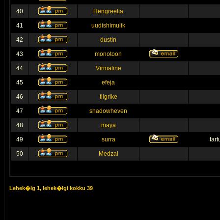
40
Hengreelia
41
uudishimulik
42
dustin
43
monotoon
44
Virmaline
45
efeja
46
tiigrike
47
shadowheven
48
maya
49
surra
tar
50
Medzai
Lehek�lg
1
, lehek�lgi kokku
39