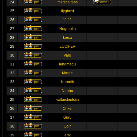
24
metshaldjas
25
flyghost
26
11:11
27
Hegreelia
28
kerca
29
LUCIFER
30
Varg
31
lendmadu
32
Marge
33
Karnalk
34
Neebu
35
vaikusteotsija
36
Onkel
37
Guru
38
Odin
39
erik