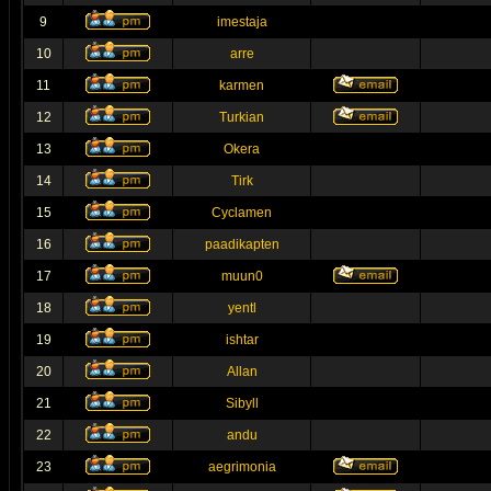
9
imestaja
10
arre
11
karmen
12
Turkian
13
Okera
14
Tirk
15
Cyclamen
16
paadikapten
17
muun0
18
yentl
19
ishtar
20
Allan
21
Sibyll
22
andu
23
aegrimonia