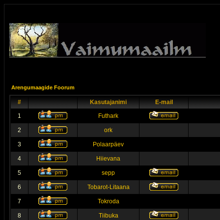
Arengumaagide Foorum
#
Kasutajanimi
E-mail
1
Futhark
2
ork
3
Polaarpäev
4
Hiievana
5
sepp
6
Tobarot-Litaana
7
Tokroda
8
Tiibuka