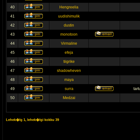
40
Hengreelia
41
uudishimulik
42
dustin
43
monotoon
44
Virmaline
45
efeja
46
tiigrike
47
shadowheven
48
maya
49
surra
tar
50
Medzai
Lehek�lg
1
, lehek�lgi kokku
39