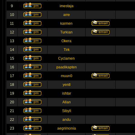
9
imestaja
10
arre
11
karmen
12
Turkian
13
Okera
14
Tirk
15
Cyclamen
16
paadikapten
17
muun0
18
yentl
19
ishtar
20
Allan
21
Sibyll
22
andu
23
aegrimonia