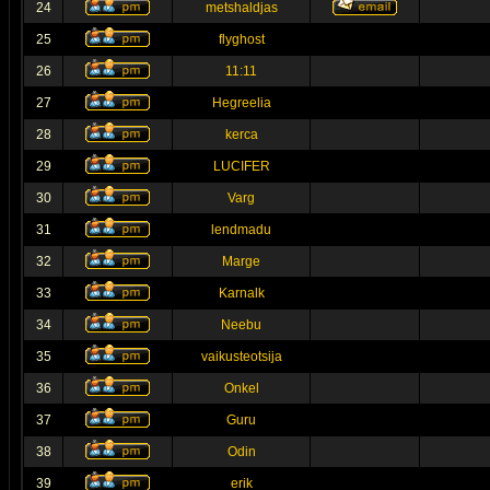
24
metshaldjas
25
flyghost
26
11:11
27
Hegreelia
28
kerca
29
LUCIFER
30
Varg
31
lendmadu
32
Marge
33
Karnalk
34
Neebu
35
vaikusteotsija
36
Onkel
37
Guru
38
Odin
39
erik