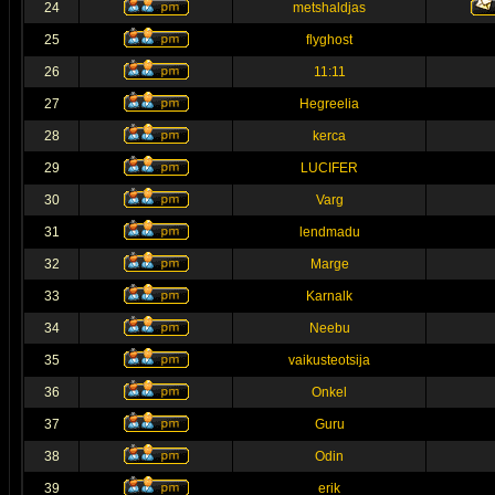
24
metshaldjas
25
flyghost
26
11:11
27
Hegreelia
28
kerca
29
LUCIFER
30
Varg
31
lendmadu
32
Marge
33
Karnalk
34
Neebu
35
vaikusteotsija
36
Onkel
37
Guru
38
Odin
39
erik