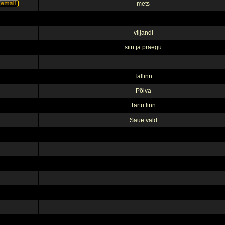
mets
viljandi
siin ja praegu
Tallinn
Põlva
Tartu linn
Saue vald