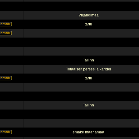
Viljandimaa
tartu
Tallinn
Totaalselt perses ja karidel
tartu
Tallinn
emake maarjamaa