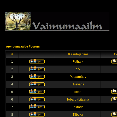
Arengumaagide Foorum
#
Kasutajanimi
E
1
Futhark
2
ork
3
Polaarpäev
4
Hiievana
5
sepp
6
Tobarot-Litaana
7
Tokroda
8
Tiibuka