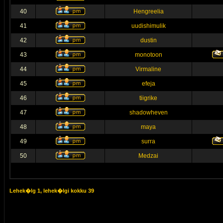
40
Hengreelia
41
uudishimulik
42
dustin
43
monotoon
44
Virmaline
45
efeja
46
tiigrike
47
shadowheven
48
maya
49
surra
50
Medzai
Lehek�lg
1
, lehek�lgi kokku
39