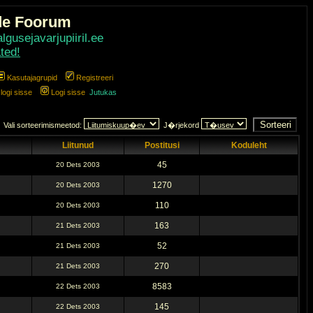
de Foorum
gusejavarjupiiril.ee
ted!
Kasutajagrupid
Registreeri
ogi sisse
Logi sisse
Jutukas
Vali sorteerimismeetod:
J�rjekord
Liitunud
Postitusi
Koduleht
45
20 Dets 2003
1270
20 Dets 2003
110
20 Dets 2003
163
21 Dets 2003
52
21 Dets 2003
270
21 Dets 2003
8583
22 Dets 2003
145
22 Dets 2003