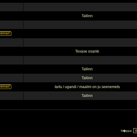
Tallinn
Texase osariik
Tallinn
Tallinn
tartu / ugandi / maailm on ju seenemets
Tallinn
H�ppa: