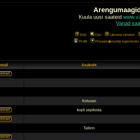
Arengumaagi
Kuula uusi saateid
www.val
Vanad saa
KKK
Otsi
Liikmete nimekiri
Profiil
Privaats�numite lugemiseks l
-mail
Asukoht
Koluvan
kopli sepikoda
Tallinn