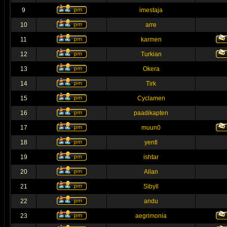
9
imestaja
10
arre
11
karmen
12
Turkian
13
Okera
14
Tirk
15
Cyclamen
16
paadikapten
17
muun0
18
yentl
19
ishtar
20
Allan
21
Sibyll
22
andu
23
aegrimonia