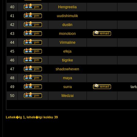
40
Hengreelia
41
uudishimulik
42
dustin
43
monotoon
44
Virmaline
45
efeja
46
tiigrike
47
shadowheven
48
maya
49
surra
tar
50
Medzai
Lehek�lg
1
, lehek�lgi kokku
39