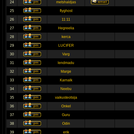
24
metshaldjas
25
flyghost
26
11:11
27
Hegreelia
28
kerca
29
LUCIFER
30
Varg
31
lendmadu
32
Marge
33
Karnalk
34
Neebu
35
vaikusteotsija
36
Onkel
37
Guru
38
Odin
39
erik