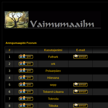
Arengumaagide Foorum
#
Kasutajanimi
E-mail
1
Futhark
2
ork
3
Polaarpäev
4
Hiievana
5
sepp
6
Tobarot-Litaana
7
Tokroda
8
Tiibuka