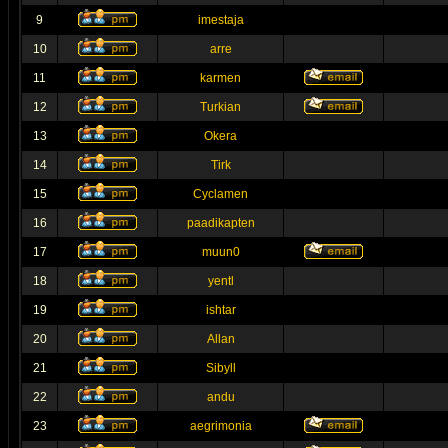
9
imestaja
10
arre
11
karmen
12
Turkian
13
Okera
14
Tirk
15
Cyclamen
16
paadikapten
17
muun0
18
yentl
19
ishtar
20
Allan
21
Sibyll
22
andu
23
aegrimonia