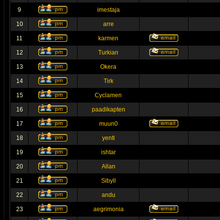
9
imestaja
10
arre
11
karmen
12
Turkian
13
Okera
14
Tirk
15
Cyclamen
16
paadikapten
17
muun0
18
yentl
19
ishtar
20
Allan
21
Sibyll
22
andu
23
aegrimonia