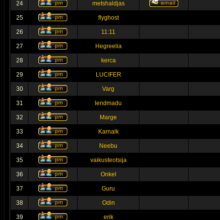
24
metshaldjas
25
flyghost
26
11:11
27
Hegreelia
28
kerca
29
LUCIFER
30
Varg
31
lendmadu
32
Marge
33
Karnalk
34
Neebu
35
vaikusteotsija
36
Onkel
37
Guru
38
Odin
39
erik