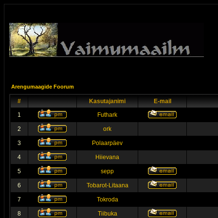
Arengumaagide Foorum
#
Kasutajanimi
E-mail
1
Futhark
2
ork
3
Polaarpäev
4
Hiievana
5
sepp
6
Tobarot-Litaana
7
Tokroda
8
Tiibuka