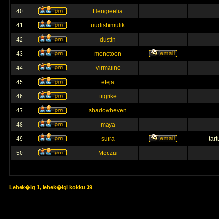
40
Hengreelia
41
uudishimulik
42
dustin
43
monotoon
44
Virmaline
45
efeja
46
tiigrike
47
shadowheven
48
maya
49
surra
tar
50
Medzai
Lehek�lg
1
, lehek�lgi kokku
39