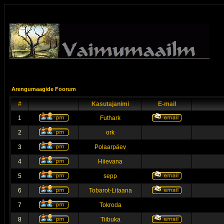
Arengumaagide Foorum
#
Kasutajanimi
E-mail
1
Futhark
2
ork
3
Polaarpäev
4
Hiievana
5
sepp
6
Tobarot-Litaana
7
Tokroda
8
Tiibuka