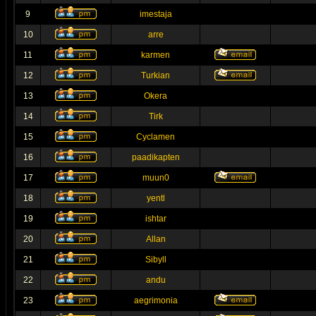
9
imestaja
10
arre
11
karmen
12
Turkian
13
Okera
14
Tirk
15
Cyclamen
16
paadikapten
17
muun0
18
yentl
19
ishtar
20
Allan
21
Sibyll
22
andu
23
aegrimonia