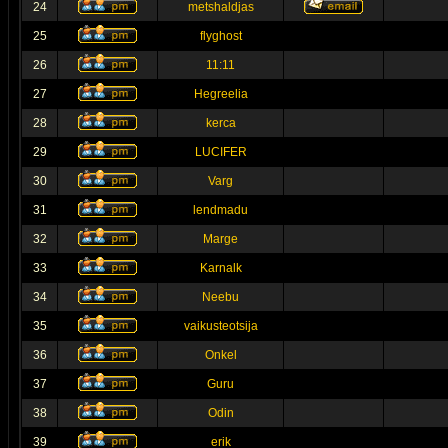
24
metshaldjas
25
flyghost
26
11:11
27
Hegreelia
28
kerca
29
LUCIFER
30
Varg
31
lendmadu
32
Marge
33
Karnalk
34
Neebu
35
vaikusteotsija
36
Onkel
37
Guru
38
Odin
39
erik