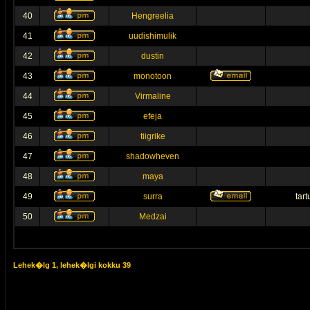
40
Hengreelia
41
uudishimulik
42
dustin
43
monotoon
44
Virmaline
45
efeja
46
tiigrike
47
shadowheven
48
maya
49
surra
tar
50
Medzai
Lehek�lg
1
, lehek�lgi kokku
39