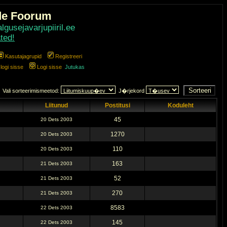
de Foorum
gusejavarjupiiril.ee
ted!
Kasutajagrupid
Registreeri
ogi sisse
Logi sisse
Jutukas
Vali sorteerimismeetod:
J�rjekord
Liitunud
Postitusi
Koduleht
45
20 Dets 2003
1270
20 Dets 2003
110
20 Dets 2003
163
21 Dets 2003
52
21 Dets 2003
270
21 Dets 2003
8583
22 Dets 2003
145
22 Dets 2003