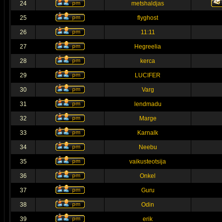
24
metshaldjas
25
flyghost
26
11:11
27
Hegreelia
28
kerca
29
LUCIFER
30
Varg
31
lendmadu
32
Marge
33
Karnalk
34
Neebu
35
vaikusteotsija
36
Onkel
37
Guru
38
Odin
39
erik