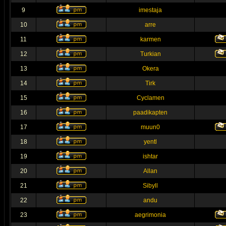
9
imestaja
10
arre
11
karmen
12
Turkian
13
Okera
14
Tirk
15
Cyclamen
16
paadikapten
17
muun0
18
yentl
19
ishtar
20
Allan
21
Sibyll
22
andu
23
aegrimonia