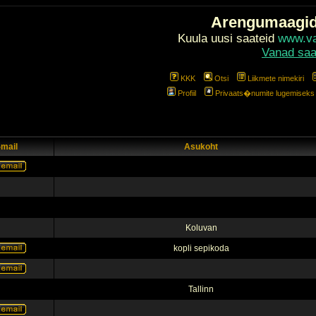
Arengumaagi
Kuula uusi saateid
www.val
Vanad saa
KKK
Otsi
Liikmete nimekiri
Profiil
Privaats�numite lugemiseks l
-mail
Asukoht
Koluvan
kopli sepikoda
Tallinn