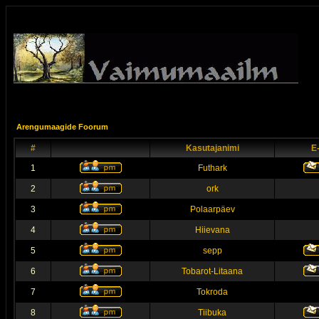
Arengumaagide Foorum
#
Kasutajanimi
E
1
Futhark
2
ork
3
Polaarpäev
4
Hiievana
5
sepp
6
Tobarot-Litaana
7
Tokroda
8
Tiibuka