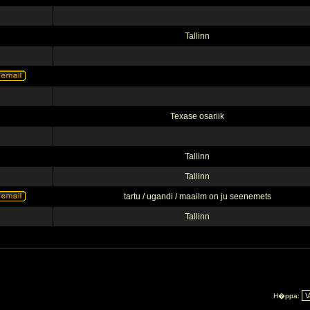
Tallinn
Texase osariik
Tallinn
Tallinn
tartu / ugandi / maailm on ju seenemets
Tallinn
H�ppa: