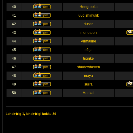
40
Hengreelia
41
uudishimulik
42
dustin
43
monotoon
44
Virmaline
45
efeja
46
tiigrike
47
shadowheven
48
maya
49
surra
50
Medzai
Lehek�lg
1
, lehek�lgi kokku
39