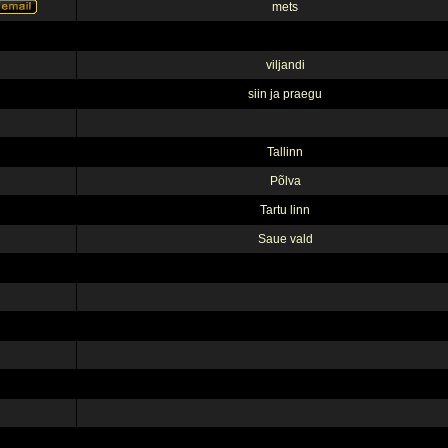
mets
viljandi
siin ja praegu
Tallinn
Põlva
Tartu linn
Saue vald