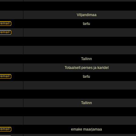
Viljandimaa
tartu
Tallinn
Totaalselt perses ja karidel
tartu
Tallinn
emake maarjamaa