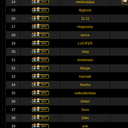
24
metshaldjas
25
flyghost
26
11:11
27
Hegreelia
28
kerca
29
LUCIFER
30
Varg
31
lendmadu
32
Marge
33
Karnalk
34
Neebu
35
vaikusteotsija
36
Onkel
37
Guru
38
Odin
39
erik