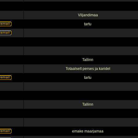
Viljandimaa
tartu
Tallinn
Totaalselt perses ja karidel
tartu
Tallinn
emake maarjamaa