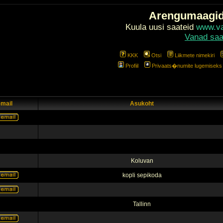
Arengumaagi
Kuula uusi saateid
www.val
Vanad saa
KKK
Otsi
Liikmete nimekiri
Profiil
Privaats�numite lugemiseks l
-mail
Asukoht
Koluvan
kopli sepikoda
Tallinn