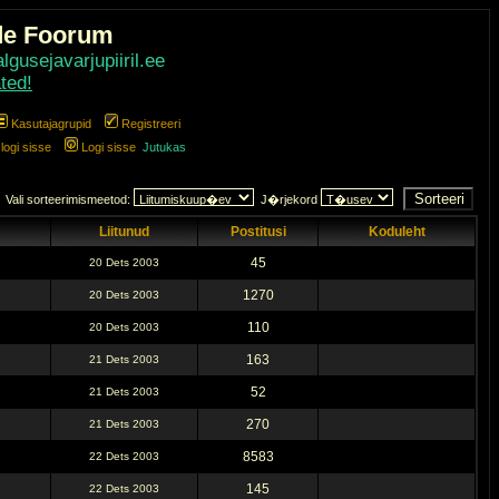
de Foorum
gusejavarjupiiril.ee
ted!
Kasutajagrupid
Registreeri
ogi sisse
Logi sisse
Jutukas
Vali sorteerimismeetod:
J�rjekord
Liitunud
Postitusi
Koduleht
45
20 Dets 2003
1270
20 Dets 2003
110
20 Dets 2003
163
21 Dets 2003
52
21 Dets 2003
270
21 Dets 2003
8583
22 Dets 2003
145
22 Dets 2003