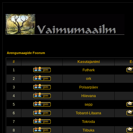
Arengumaagide Foorum
#
Kasutajanimi
E
1
Futhark
2
ork
3
Polaarpäev
4
Hiievana
5
sepp
6
Tobarot-Litaana
7
Tokroda
8
Tiibuka