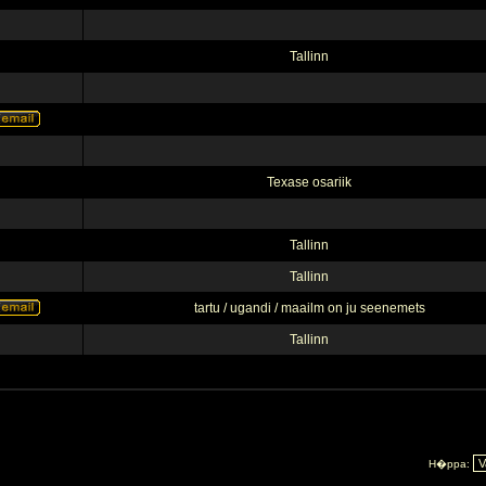
Tallinn
Texase osariik
Tallinn
Tallinn
tartu / ugandi / maailm on ju seenemets
Tallinn
H�ppa: