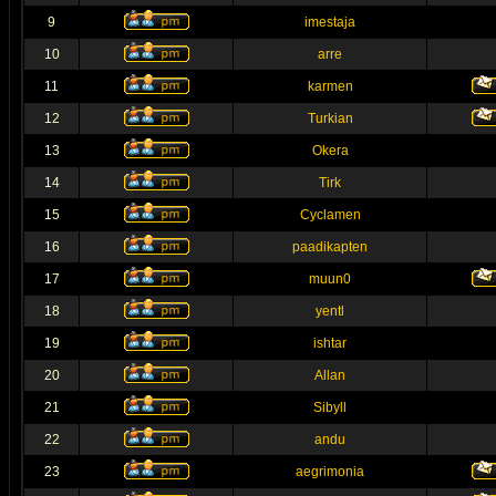
9
imestaja
10
arre
11
karmen
12
Turkian
13
Okera
14
Tirk
15
Cyclamen
16
paadikapten
17
muun0
18
yentl
19
ishtar
20
Allan
21
Sibyll
22
andu
23
aegrimonia