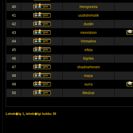
40
Hengreelia
41
uudishimulik
42
dustin
43
monotoon
44
Virmaline
45
efeja
46
tiigrike
47
shadowheven
48
maya
49
surra
50
Medzai
Lehek�lg
1
, lehek�lgi kokku
39