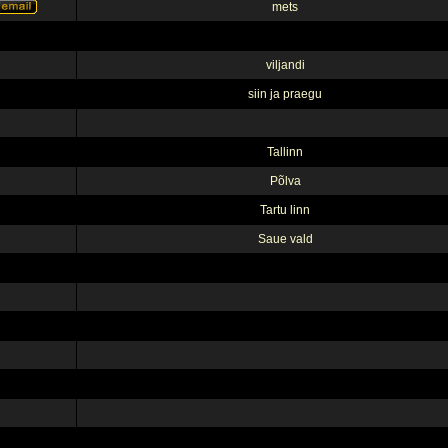
mets
viljandi
siin ja praegu
Tallinn
Põlva
Tartu linn
Saue vald