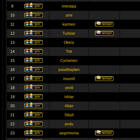
9
imestaja
10
arre
11
karmen
12
Turkian
13
Okera
14
Tirk
15
Cyclamen
16
paadikapten
17
muun0
18
yentl
19
ishtar
20
Allan
21
Sibyll
22
andu
23
aegrimonia