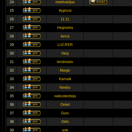
24
metshaldjas
25
flyghost
26
11:11
27
Hegreelia
28
kerca
29
LUCIFER
30
Varg
31
lendmadu
32
Marge
33
Karnalk
34
Neebu
35
vaikusteotsija
36
Onkel
37
Guru
38
Odin
39
erik