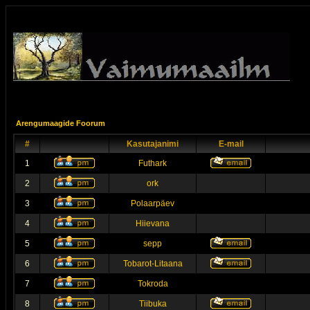
Arengumaagide Foorum
#
Kasutajanimi
E-mail
1
Futhark
2
ork
3
Polaarpäev
4
Hiievana
5
sepp
6
Tobarot-Litaana
7
Tokroda
8
Tiibuka