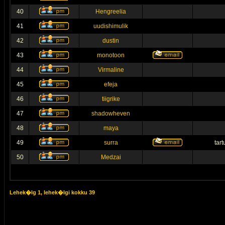
40
Hengreelia
41
uudishimulik
42
dustin
43
monotoon
44
Virmaline
45
efeja
46
tiigrike
47
shadowheven
48
maya
49
surra
tar
50
Medzai
Lehek�lg
1
, lehek�lgi kokku
39