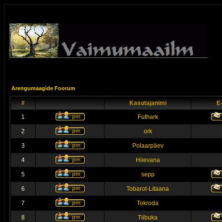
Arengumaagide Foorum
#
Kasutajanimi
E
1
Futhark
2
ork
3
Polaarpäev
4
Hiievana
5
sepp
6
Tobarot-Litaana
7
Tokroda
8
Tiibuka