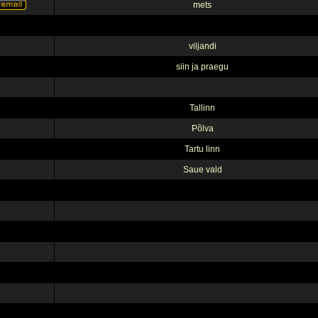
mets
viljandi
siin ja praegu
Tallinn
Põlva
Tartu linn
Saue vald