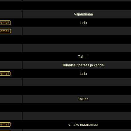
Viljandimaa
tartu
Tallinn
Totaalselt perses ja karidel
tartu
Tallinn
emake maarjamaa