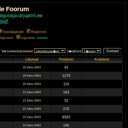
de Foorum
gusejavarjupiiril.ee
ted!
Kasutajagrupid
Registreeri
ogi sisse
Logi sisse
Jutukas
Vali sorteerimismeetod:
J�rjekord
Liitunud
Postitusi
Koduleht
45
20 Dets 2003
1270
20 Dets 2003
110
20 Dets 2003
163
21 Dets 2003
52
21 Dets 2003
270
21 Dets 2003
8583
22 Dets 2003
145
22 Dets 2003