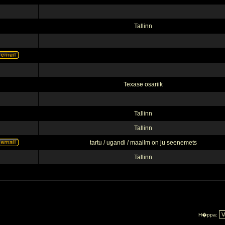
Tallinn
Texase osariik
Tallinn
Tallinn
tartu / ugandi / maailm on ju seenemets
Tallinn
H�ppa: