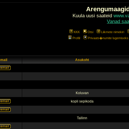
Arengumaagi
Kuula uusi saateid
www.val
Vanad saa
KKK
Otsi
Liikmete nimekiri
Profiil
Privaats�numite lugemiseks l
-mail
Asukoht
Koluvan
kopli sepikoda
Tallinn