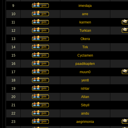
9
imestaja
10
arre
11
karmen
12
Turkian
13
Okera
14
Tirk
15
Cyclamen
16
paadikapten
17
muun0
18
yentl
19
ishtar
20
Allan
21
Sibyll
22
andu
23
aegrimonia