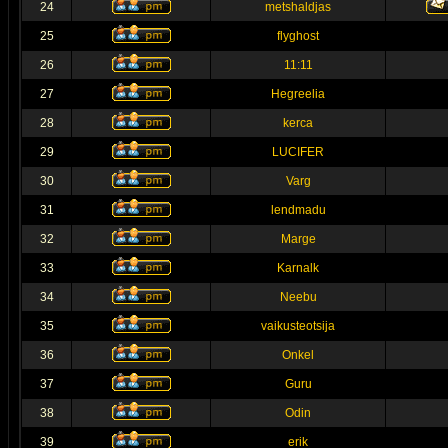
24
metshaldjas
25
flyghost
26
11:11
27
Hegreelia
28
kerca
29
LUCIFER
30
Varg
31
lendmadu
32
Marge
33
Karnalk
34
Neebu
35
vaikusteotsija
36
Onkel
37
Guru
38
Odin
39
erik