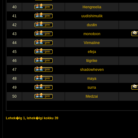
40
Hengreelia
41
uudishimulik
42
dustin
43
monotoon
44
Virmaline
45
efeja
46
tiigrike
47
shadowheven
48
maya
49
surra
50
Medzai
Lehek�lg
1
, lehek�lgi kokku
39