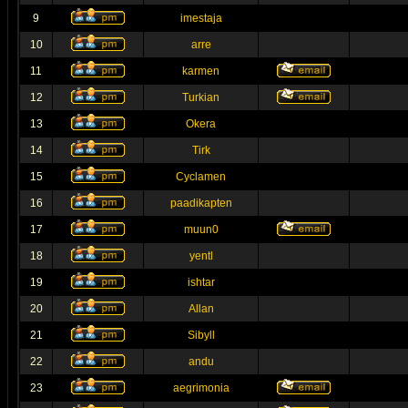
9
imestaja
10
arre
11
karmen
12
Turkian
13
Okera
14
Tirk
15
Cyclamen
16
paadikapten
17
muun0
18
yentl
19
ishtar
20
Allan
21
Sibyll
22
andu
23
aegrimonia