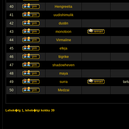
40
Hengreelia
41
uudishimulik
42
dustin
43
monotoon
44
Virmaline
45
efeja
46
tiigrike
47
shadowheven
48
maya
49
surra
tar
50
Medzai
Lehek�lg
1
, lehek�lgi kokku
39