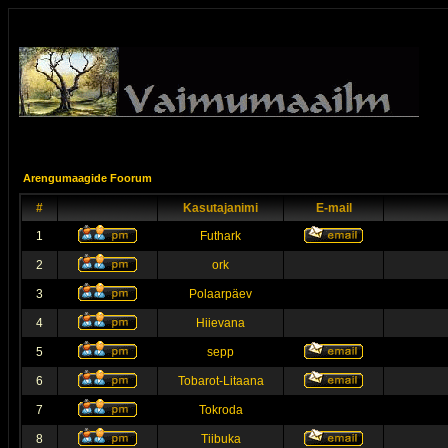
Arengumaagide Foorum
#
Kasutajanimi
E-mail
1
Futhark
2
ork
3
Polaarpäev
4
Hiievana
5
sepp
6
Tobarot-Litaana
7
Tokroda
8
Tiibuka