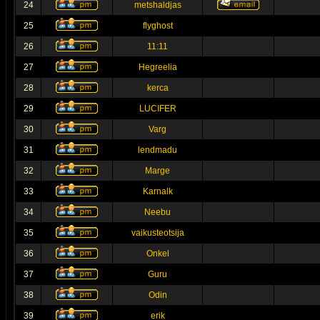
24
metshaldjas
25
flyghost
26
11:11
27
Hegreelia
28
kerca
29
LUCIFER
30
Varg
31
lendmadu
32
Marge
33
Karnalk
34
Neebu
35
vaikusteotsija
36
Onkel
37
Guru
38
Odin
39
erik