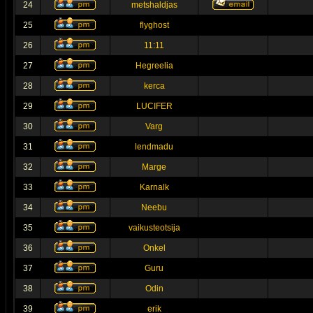
24
metshaldjas
25
flyghost
26
11:11
27
Hegreelia
28
kerca
29
LUCIFER
30
Varg
31
lendmadu
32
Marge
33
Karnalk
34
Neebu
35
vaikusteotsija
36
Onkel
37
Guru
38
Odin
39
erik