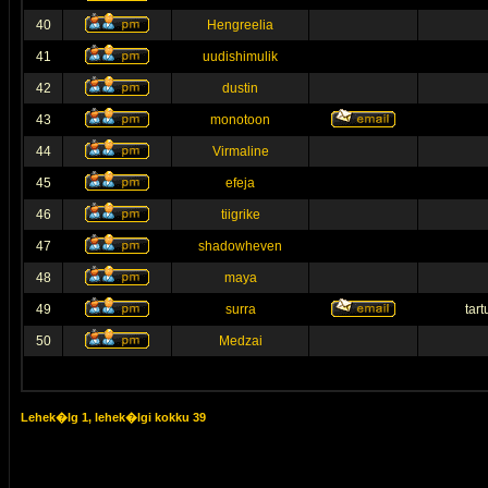
40
Hengreelia
41
uudishimulik
42
dustin
43
monotoon
44
Virmaline
45
efeja
46
tiigrike
47
shadowheven
48
maya
49
surra
tar
50
Medzai
Lehek�lg
1
, lehek�lgi kokku
39