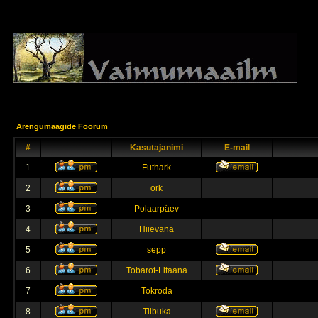
Arengumaagide Foorum
#
Kasutajanimi
E-mail
1
Futhark
2
ork
3
Polaarpäev
4
Hiievana
5
sepp
6
Tobarot-Litaana
7
Tokroda
8
Tiibuka