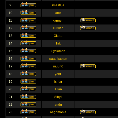
9
imestaja
10
arre
11
karmen
12
Turkian
13
Okera
14
Tirk
15
Cyclamen
16
paadikapten
17
muun0
18
yentl
19
ishtar
20
Allan
21
Sibyll
22
andu
23
aegrimonia