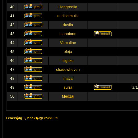
40
Hengreelia
41
uudishimulik
42
dustin
43
monotoon
44
Virmaline
45
efeja
46
tiigrike
47
shadowheven
48
maya
49
surra
tar
50
Medzai
Lehek�lg
1
, lehek�lgi kokku
39