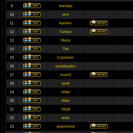
9
imestaja
10
arre
11
karmen
12
Turkian
13
Okera
14
Tirk
15
Cyclamen
16
paadikapten
17
muun0
18
yentl
19
ishtar
20
Allan
21
Sibyll
22
andu
23
aegrimonia