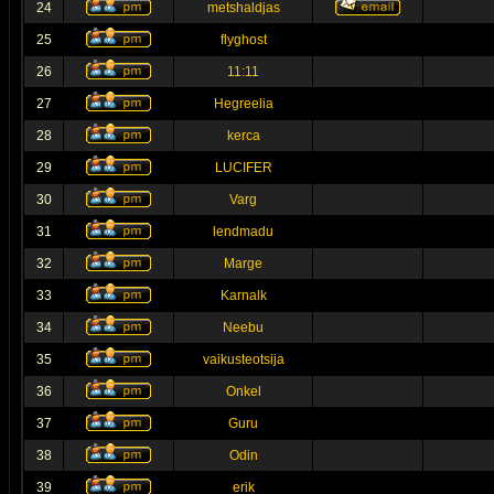
24
metshaldjas
25
flyghost
26
11:11
27
Hegreelia
28
kerca
29
LUCIFER
30
Varg
31
lendmadu
32
Marge
33
Karnalk
34
Neebu
35
vaikusteotsija
36
Onkel
37
Guru
38
Odin
39
erik