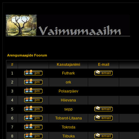
Arengumaagide Foorum
#
Kasutajanimi
E-mail
1
Futhark
2
ork
3
Polaarpäev
4
Hiievana
5
sepp
6
Tobarot-Litaana
7
Tokroda
8
Tiibuka