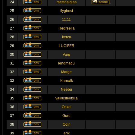
24
metshaldjas
25
flyghost
26
11:11
27
Hegreelia
28
kerca
29
LUCIFER
30
Varg
31
lendmadu
32
Marge
33
Karnalk
34
Neebu
35
vaikusteotsija
36
Onkel
37
Guru
38
Odin
39
erik