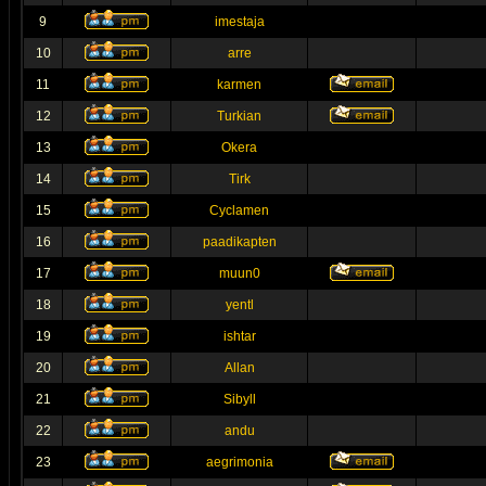
9
imestaja
10
arre
11
karmen
12
Turkian
13
Okera
14
Tirk
15
Cyclamen
16
paadikapten
17
muun0
18
yentl
19
ishtar
20
Allan
21
Sibyll
22
andu
23
aegrimonia