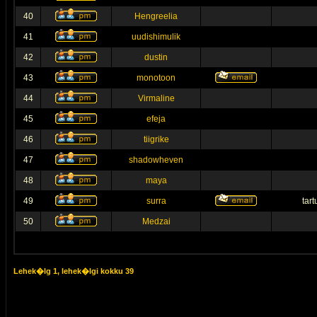
40
Hengreelia
41
uudishimulik
42
dustin
43
monotoon
44
Virmaline
45
efeja
46
tiigrike
47
shadowheven
48
maya
49
surra
tar
50
Medzai
Lehek�lg
1
, lehek�lgi kokku
39