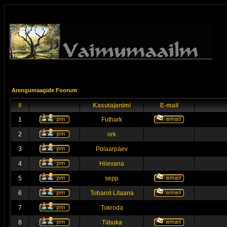
Arengumaagide Foorum
#
Kasutajanimi
E-mail
1
Futhark
2
ork
3
Polaarpäev
4
Hiievana
5
sepp
6
Tobarot-Litaana
7
Tokroda
8
Tiibuka