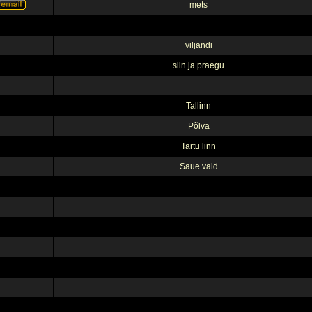
mets
viljandi
siin ja praegu
Tallinn
Põlva
Tartu linn
Saue vald