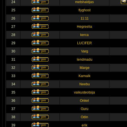
24
metshaldjas
25
flyghost
26
11:11
27
Hegreelia
28
kerca
29
LUCIFER
30
Varg
31
lendmadu
32
Marge
33
Karnalk
34
Neebu
35
vaikusteotsija
36
Onkel
37
Guru
38
Odin
39
erik