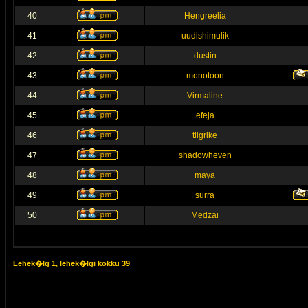
40
Hengreelia
41
uudishimulik
42
dustin
43
monotoon
44
Virmaline
45
efeja
46
tiigrike
47
shadowheven
48
maya
49
surra
50
Medzai
Lehek�lg
1
, lehek�lgi kokku
39