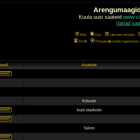
Arengumaagi
Kuula uusi saateid
www.val
Vanad saa
KKK
Otsi
Liikmete nimekiri
Profiil
Privaats�numite lugemiseks l
-mail
Asukoht
Koluvan
kopli sepikoda
Tallinn