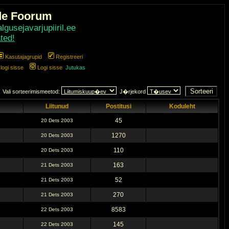
de Foorum
gusejavarjupiiril.ee
ted!
Kasutajagrupid
Registreeri
ogi sisse
Logi sisse
Jutukas
Vali sorteerimismeetod:
J�rjekord
Liitunud
Postitusi
Koduleht
45
20 Dets 2003
1270
20 Dets 2003
110
20 Dets 2003
163
21 Dets 2003
52
21 Dets 2003
270
21 Dets 2003
8583
22 Dets 2003
145
22 Dets 2003