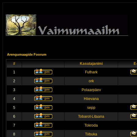
Arengumaagide Foorum
#
Kasutajanimi
E
1
Futhark
2
ork
3
Polaarpäev
4
Hiievana
5
sepp
6
Tobarot-Litaana
7
Tokroda
8
Tiibuka