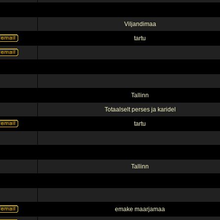
Viljandimaa
tartu
Tallinn
Totaalselt perses ja karidel
tartu
Tallinn
emake maarjamaa