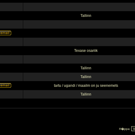
Tallinn
Texase osariik
Tallinn
Tallinn
tartu / ugandi / maailm on ju seenemets
Tallinn
H�ppa: