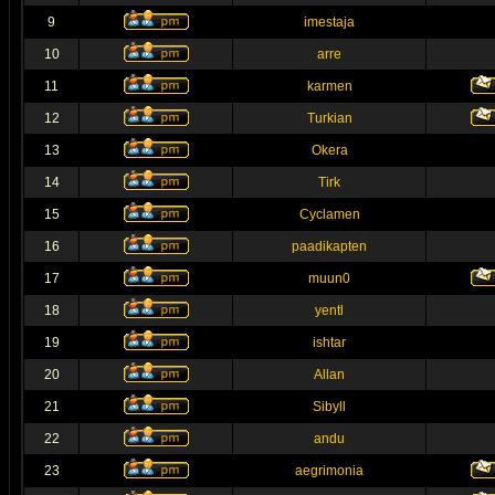
9
imestaja
10
arre
11
karmen
12
Turkian
13
Okera
14
Tirk
15
Cyclamen
16
paadikapten
17
muun0
18
yentl
19
ishtar
20
Allan
21
Sibyll
22
andu
23
aegrimonia