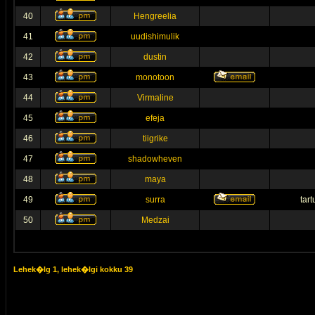
40
Hengreelia
41
uudishimulik
42
dustin
43
monotoon
44
Virmaline
45
efeja
46
tiigrike
47
shadowheven
48
maya
49
surra
tar
50
Medzai
Lehek�lg
1
, lehek�lgi kokku
39