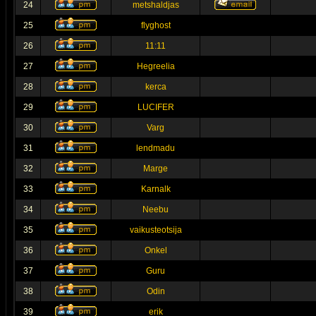
24
metshaldjas
25
flyghost
26
11:11
27
Hegreelia
28
kerca
29
LUCIFER
30
Varg
31
lendmadu
32
Marge
33
Karnalk
34
Neebu
35
vaikusteotsija
36
Onkel
37
Guru
38
Odin
39
erik