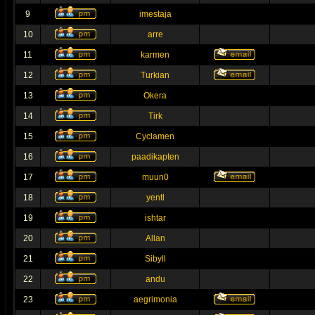
9
imestaja
10
arre
11
karmen
12
Turkian
13
Okera
14
Tirk
15
Cyclamen
16
paadikapten
17
muun0
18
yentl
19
ishtar
20
Allan
21
Sibyll
22
andu
23
aegrimonia