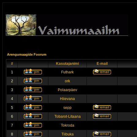
Arengumaagide Foorum
#
Kasutajanimi
E-mail
1
Futhark
2
ork
3
Polaarpäev
4
Hiievana
5
sepp
6
Tobarot-Litaana
7
Tokroda
8
Tiibuka