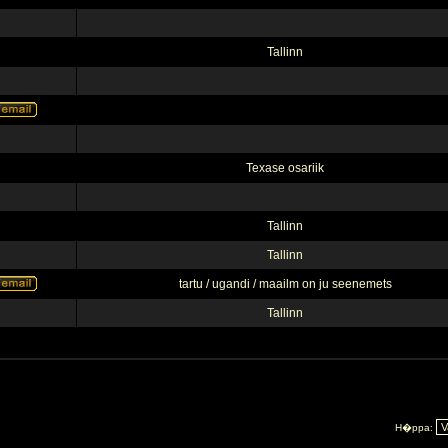
Tallinn
Texase osariik
Tallinn
Tallinn
tartu / ugandi / maailm on ju seenemets
Tallinn
H�ppa: