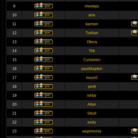
9
imestaja
10
arre
11
karmen
12
Turkian
13
Okera
14
Tirk
15
Cyclamen
16
paadikapten
17
muun0
18
yentl
19
ishtar
20
Allan
21
Sibyll
22
andu
23
aegrimonia