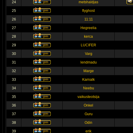
24
metshaldjas
25
flyghost
26
11:11
27
Hegreelia
28
kerca
29
LUCIFER
30
Varg
31
lendmadu
32
Marge
33
Karnalk
34
Neebu
35
vaikusteotsija
36
Onkel
37
Guru
38
Odin
39
erik