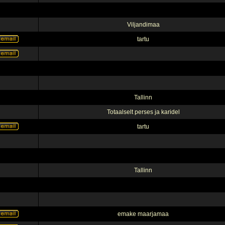
Viljandimaa
tartu
Tallinn
Totaalselt perses ja karidel
tartu
Tallinn
emake maarjamaa