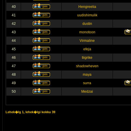
40
Hengreelia
41
uudishimulik
42
dustin
43
monotoon
44
Virmaline
45
efeja
46
tiigrike
47
shadowheven
48
maya
49
surra
50
Medzai
Lehek�lg
1
, lehek�lgi kokku
39