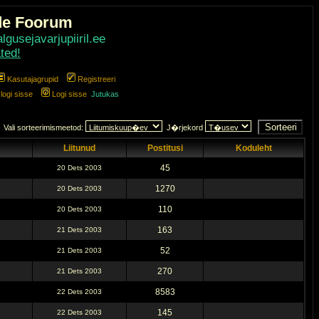
de Foorum
gusejavarjupiiril.ee
ted!
Kasutajagrupid
Registreeri
ogi sisse
Logi sisse
Jutukas
Vali sorteerimismeetod:
J�rjekord
Liitunud
Postitusi
Koduleht
45
20 Dets 2003
1270
20 Dets 2003
110
20 Dets 2003
163
21 Dets 2003
52
21 Dets 2003
270
21 Dets 2003
8583
22 Dets 2003
145
22 Dets 2003