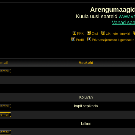
Arengumaagi
Kuula uusi saateid
www.val
Vanad saa
KKK
Otsi
Liikmete nimekiri
Profiil
Privaats�numite lugemiseks l
-mail
Asukoht
Koluvan
kopli sepikoda
Tallinn