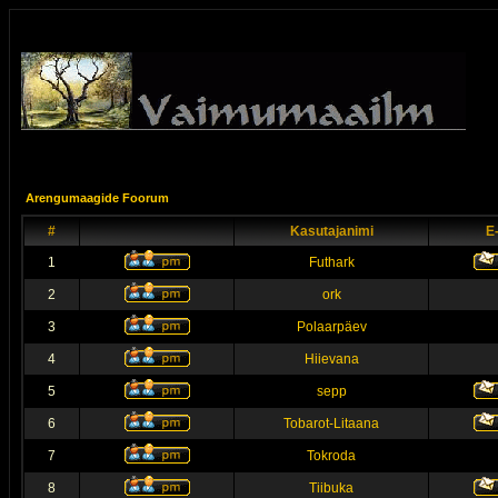
Arengumaagide Foorum
#
Kasutajanimi
E
1
Futhark
2
ork
3
Polaarpäev
4
Hiievana
5
sepp
6
Tobarot-Litaana
7
Tokroda
8
Tiibuka