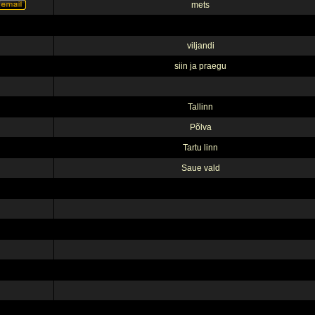
mets
viljandi
siin ja praegu
Tallinn
Põlva
Tartu linn
Saue vald