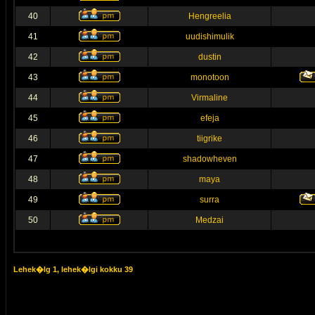
40
Hengreelia
41
uudishimulik
42
dustin
43
monotoon
44
Virmaline
45
efeja
46
tiigrike
47
shadowheven
48
maya
49
surra
50
Medzai
Lehek�lg
1
, lehek�lgi kokku
39