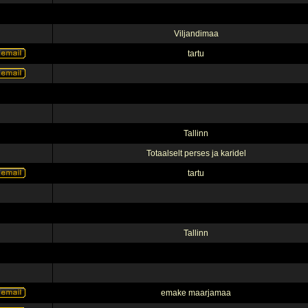
Viljandimaa
tartu
Tallinn
Totaalselt perses ja karidel
tartu
Tallinn
emake maarjamaa