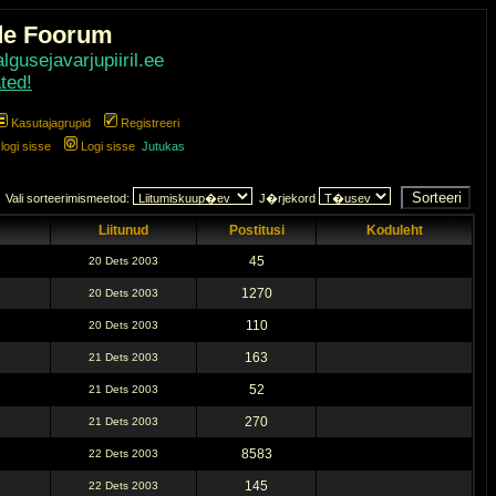
de Foorum
gusejavarjupiiril.ee
ted!
Kasutajagrupid
Registreeri
ogi sisse
Logi sisse
Jutukas
Vali sorteerimismeetod:
J�rjekord
Liitunud
Postitusi
Koduleht
45
20 Dets 2003
1270
20 Dets 2003
110
20 Dets 2003
163
21 Dets 2003
52
21 Dets 2003
270
21 Dets 2003
8583
22 Dets 2003
145
22 Dets 2003