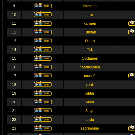
9
imestaja
10
arre
11
karmen
12
Turkian
13
Okera
14
Tirk
15
Cyclamen
16
paadikapten
17
muun0
18
yentl
19
ishtar
20
Allan
21
Sibyll
22
andu
23
aegrimonia