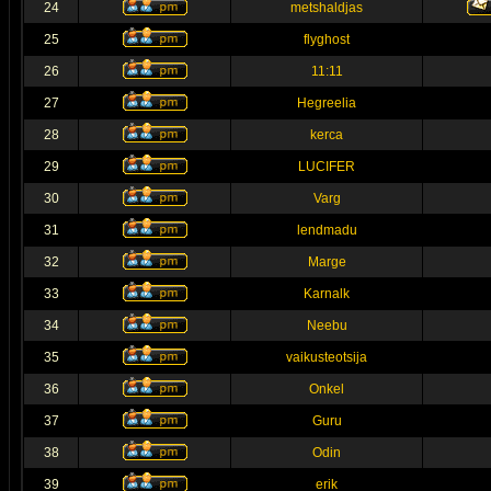
24
metshaldjas
25
flyghost
26
11:11
27
Hegreelia
28
kerca
29
LUCIFER
30
Varg
31
lendmadu
32
Marge
33
Karnalk
34
Neebu
35
vaikusteotsija
36
Onkel
37
Guru
38
Odin
39
erik