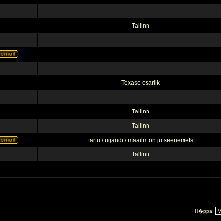
Tallinn
Texase osariik
Tallinn
Tallinn
tartu / ugandi / maailm on ju seenemets
Tallinn
H�ppa: