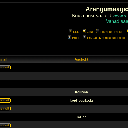
Arengumaagi
Kuula uusi saateid
www.val
Vanad saa
KKK
Otsi
Liikmete nimekiri
Profiil
Privaats�numite lugemiseks l
-mail
Asukoht
Koluvan
kopli sepikoda
Tallinn