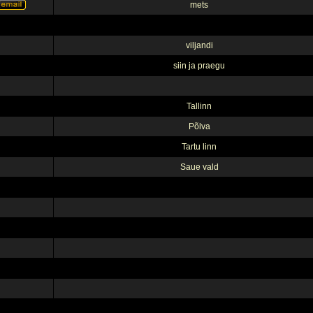
mets
viljandi
siin ja praegu
Tallinn
Põlva
Tartu linn
Saue vald