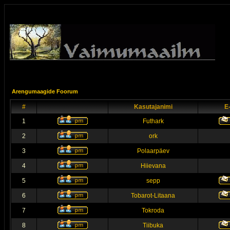
Arengumaagide Foorum
#
Kasutajanimi
E
1
Futhark
2
ork
3
Polaarpäev
4
Hiievana
5
sepp
6
Tobarot-Litaana
7
Tokroda
8
Tiibuka