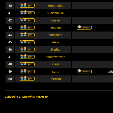
40
Hengreelia
41
uudishimulik
42
dustin
43
monotoon
44
Virmaline
45
efeja
46
tiigrike
47
shadowheven
48
maya
49
surra
tar
50
Medzai
Lehek�lg
1
, lehek�lgi kokku
39