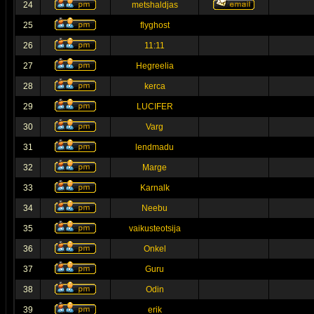
24
metshaldjas
25
flyghost
26
11:11
27
Hegreelia
28
kerca
29
LUCIFER
30
Varg
31
lendmadu
32
Marge
33
Karnalk
34
Neebu
35
vaikusteotsija
36
Onkel
37
Guru
38
Odin
39
erik