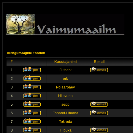
Arengumaagide Foorum
#
Kasutajanimi
E-mail
1
Futhark
2
ork
3
Polaarpäev
4
Hiievana
5
sepp
6
Tobarot-Litaana
7
Tokroda
8
Tiibuka