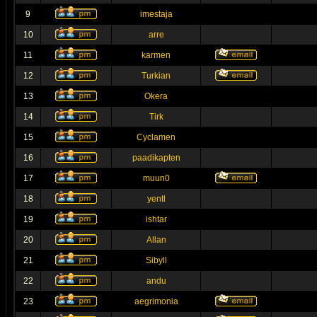
9
imestaja
10
arre
11
karmen
12
Turkian
13
Okera
14
Tirk
15
Cyclamen
16
paadikapten
17
muun0
18
yentl
19
ishtar
20
Allan
21
Sibyll
22
andu
23
aegrimonia