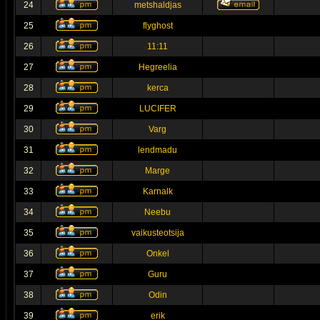
24
metshaldjas
25
flyghost
26
11:11
27
Hegreelia
28
kerca
29
LUCIFER
30
Varg
31
lendmadu
32
Marge
33
Karnalk
34
Neebu
35
vaikusteotsija
36
Onkel
37
Guru
38
Odin
39
erik