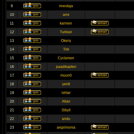
9
imestaja
10
arre
11
karmen
12
Turkian
13
Okera
14
Tirk
15
Cyclamen
16
paadikapten
17
muun0
18
yentl
19
ishtar
20
Allan
21
Sibyll
22
andu
23
aegrimonia