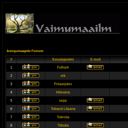
Arengumaagide Foorum
#
Kasutajanimi
E-mail
1
Futhark
2
ork
3
Polaarpäev
4
Hiievana
5
sepp
6
Tobarot-Litaana
7
Tokroda
8
Tiibuka