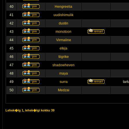
40
Hengreelia
41
uudishimulik
42
dustin
43
monotoon
44
Virmaline
45
efeja
46
tiigrike
47
shadowheven
48
maya
49
surra
tar
50
Medzai
Lehek�lg
1
, lehek�lgi kokku
39