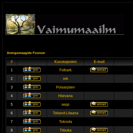
Arengumaagide Foorum
#
Kasutajanimi
E-mail
1
Futhark
2
ork
3
Polaarpäev
4
Hiievana
5
sepp
6
Tobarot-Litaana
7
Tokroda
8
Tiibuka