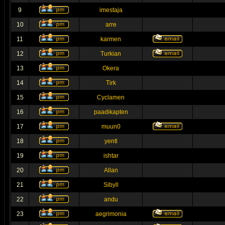
9
imestaja
10
arre
11
karmen
12
Turkian
13
Okera
14
Tirk
15
Cyclamen
16
paadikapten
17
muun0
18
yentl
19
ishtar
20
Allan
21
Sibyll
22
andu
23
aegrimonia