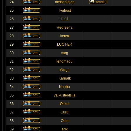
24
metshaldjas
25
flyghost
26
11:11
27
Hegreelia
28
kerca
29
LUCIFER
30
Varg
31
lendmadu
32
Marge
33
Karnalk
34
Neebu
35
vaikusteotsija
36
Onkel
37
Guru
38
Odin
39
erik