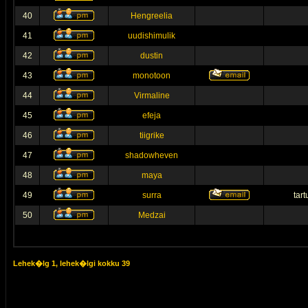
40
Hengreelia
41
uudishimulik
42
dustin
43
monotoon
44
Virmaline
45
efeja
46
tiigrike
47
shadowheven
48
maya
49
surra
tar
50
Medzai
Lehek�lg
1
, lehek�lgi kokku
39