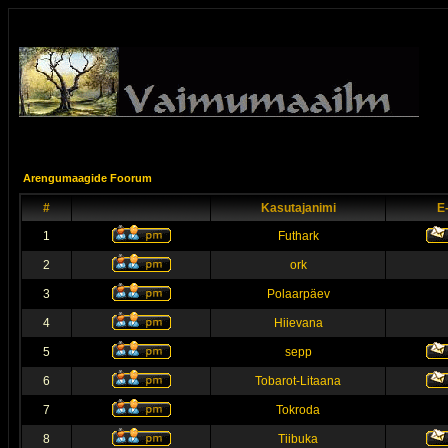
Arengumaagide Foorum
#
Kasutajanimi
E
1
Futhark
2
ork
3
Polaarpäev
4
Hiievana
5
sepp
6
Tobarot-Litaana
7
Tokroda
8
Tiibuka