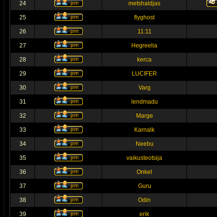
24
metshaldjas
25
flyghost
26
11:11
27
Hegreelia
28
kerca
29
LUCIFER
30
Varg
31
lendmadu
32
Marge
33
Karnalk
34
Neebu
35
vaikusteotsija
36
Onkel
37
Guru
38
Odin
39
erik