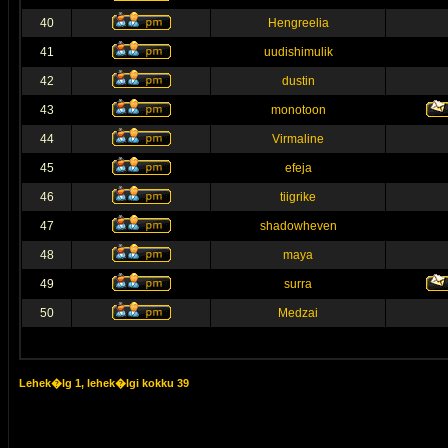
40
Hengreelia
41
uudishimulik
42
dustin
43
monotoon
44
Virmaline
45
efeja
46
tiigrike
47
shadowheven
48
maya
49
surra
50
Medzai
Lehek�lg
1
, lehek�lgi kokku
39