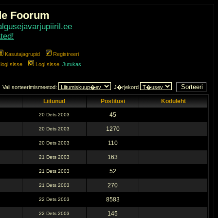
de Foorum
gusejavarjupiiril.ee
ted!
Kasutajagrupid
Registreeri
ogi sisse
Logi sisse
Jutukas
Vali sorteerimismeetod:
J�rjekord
Liitunud
Postitusi
Koduleht
45
20 Dets 2003
1270
20 Dets 2003
110
20 Dets 2003
163
21 Dets 2003
52
21 Dets 2003
270
21 Dets 2003
8583
22 Dets 2003
145
22 Dets 2003