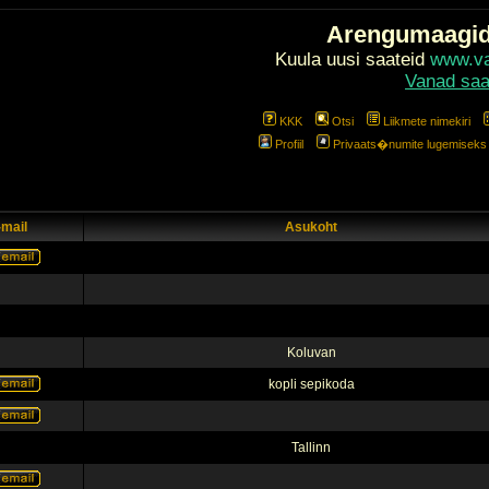
Arengumaagi
Kuula uusi saateid
www.val
Vanad saa
KKK
Otsi
Liikmete nimekiri
Profiil
Privaats�numite lugemiseks l
-mail
Asukoht
Koluvan
kopli sepikoda
Tallinn