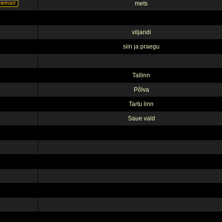
mets
viljandi
siin ja praegu
Tallinn
Põlva
Tartu linn
Saue vald