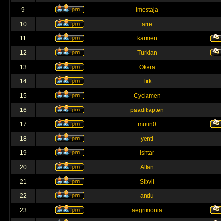
9
imestaja
10
arre
11
karmen
12
Turkian
13
Okera
14
Tirk
15
Cyclamen
16
paadikapten
17
muun0
18
yentl
19
ishtar
20
Allan
21
Sibyll
22
andu
23
aegrimonia