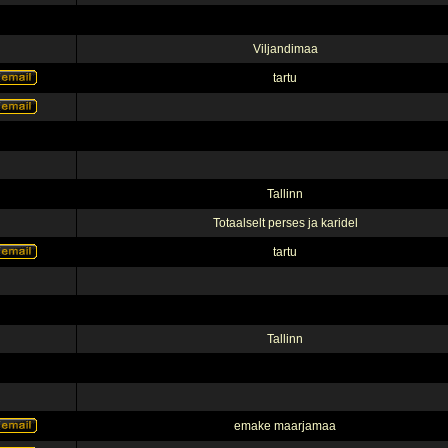
Viljandimaa
tartu
Tallinn
Totaalselt perses ja karidel
tartu
Tallinn
emake maarjamaa