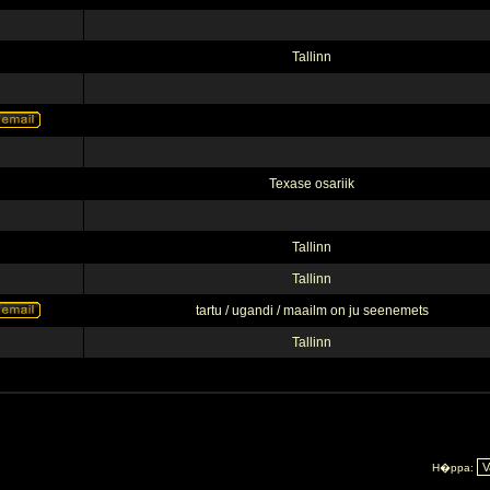
Tallinn
Texase osariik
Tallinn
Tallinn
tartu / ugandi / maailm on ju seenemets
Tallinn
H�ppa: