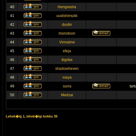
40
Hengreelia
41
uudishimulik
42
dustin
43
monotoon
44
Virmaline
45
efeja
46
tiigrike
47
shadowheven
48
maya
49
surra
tar
50
Medzai
Lehek�lg
1
, lehek�lgi kokku
39