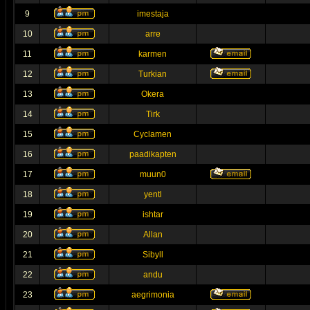
9
imestaja
10
arre
11
karmen
12
Turkian
13
Okera
14
Tirk
15
Cyclamen
16
paadikapten
17
muun0
18
yentl
19
ishtar
20
Allan
21
Sibyll
22
andu
23
aegrimonia