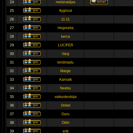
24
metshaldjas
25
flyghost
26
11:11
27
Hegreelia
28
kerca
29
LUCIFER
30
Varg
31
lendmadu
32
Marge
33
Karnalk
34
Neebu
35
vaikusteotsija
36
Onkel
37
Guru
38
Odin
39
erik