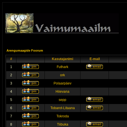
Arengumaagide Foorum
#
Kasutajanimi
E-mail
1
Futhark
2
ork
3
Polaarpäev
4
Hiievana
5
sepp
6
Tobarot-Litaana
7
Tokroda
8
Tiibuka