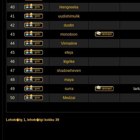
40
Hengreelia
41
uudishimulik
42
dustin
43
monotoon
44
Virmaline
45
efeja
46
tiigrike
47
shadowheven
48
maya
49
surra
tar
50
Medzai
Lehek�lg
1
, lehek�lgi kokku
39