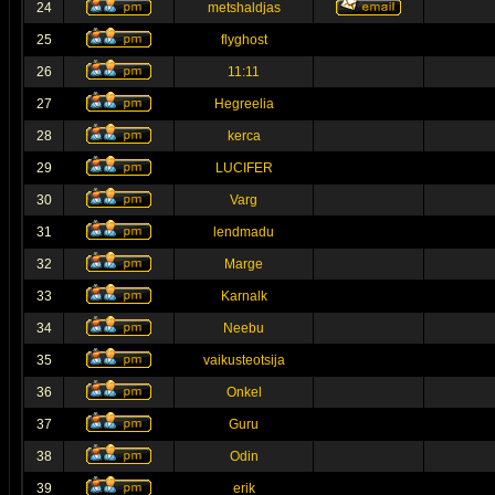
24
metshaldjas
25
flyghost
26
11:11
27
Hegreelia
28
kerca
29
LUCIFER
30
Varg
31
lendmadu
32
Marge
33
Karnalk
34
Neebu
35
vaikusteotsija
36
Onkel
37
Guru
38
Odin
39
erik