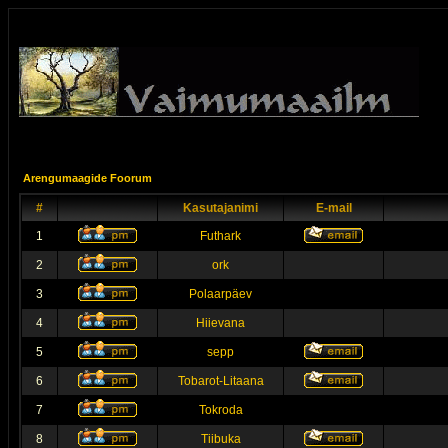
Arengumaagide Foorum
#
Kasutajanimi
E-mail
1
Futhark
2
ork
3
Polaarpäev
4
Hiievana
5
sepp
6
Tobarot-Litaana
7
Tokroda
8
Tiibuka