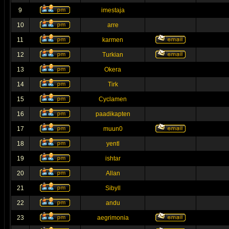
9
imestaja
10
arre
11
karmen
12
Turkian
13
Okera
14
Tirk
15
Cyclamen
16
paadikapten
17
muun0
18
yentl
19
ishtar
20
Allan
21
Sibyll
22
andu
23
aegrimonia