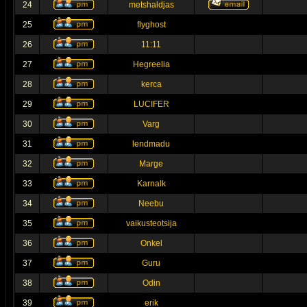
24
metshaldjas
25
flyghost
26
11:11
27
Hegreelia
28
kerca
29
LUCIFER
30
Varg
31
lendmadu
32
Marge
33
Karnalk
34
Neebu
35
vaikusteotsija
36
Onkel
37
Guru
38
Odin
39
erik