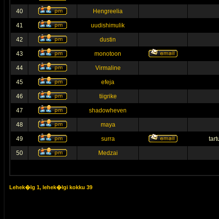
40
Hengreelia
41
uudishimulik
42
dustin
43
monotoon
44
Virmaline
45
efeja
46
tiigrike
47
shadowheven
48
maya
49
surra
tar
50
Medzai
Lehek�lg
1
, lehek�lgi kokku
39