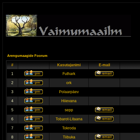
Arengumaagide Foorum
#
Kasutajanimi
E-mail
1
Futhark
2
ork
3
Polaarpäev
4
Hiievana
5
sepp
6
Tobarot-Litaana
7
Tokroda
8
Tiibuka