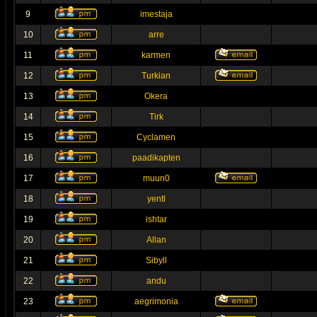
9
imestaja
10
arre
11
karmen
12
Turkian
13
Okera
14
Tirk
15
Cyclamen
16
paadikapten
17
muun0
18
yentl
19
ishtar
20
Allan
21
Sibyll
22
andu
23
aegrimonia