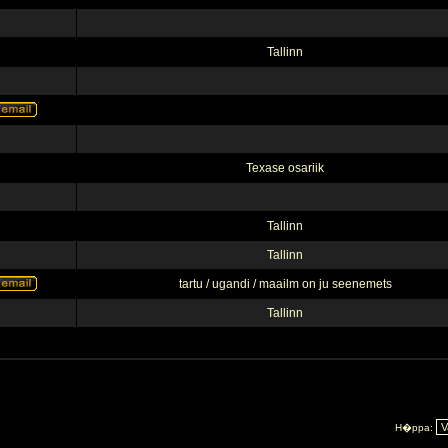
Tallinn
Texase osariik
Tallinn
Tallinn
tartu / ugandi / maailm on ju seenemets
Tallinn
H�ppa: