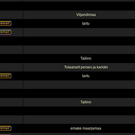
Viljandimaa
tartu
Tallinn
Totaalselt perses ja karidel
tartu
Tallinn
emake maarjamaa