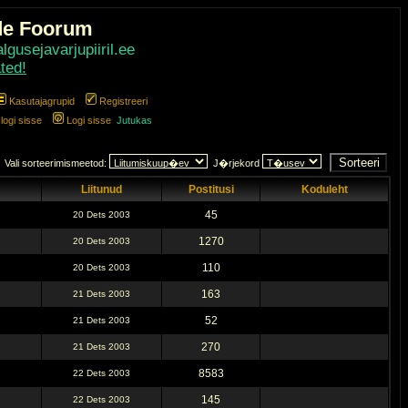
de Foorum
gusejavarjupiiril.ee
ted!
Kasutajagrupid
Registreeri
ogi sisse
Logi sisse
Jutukas
Vali sorteerimismeetod:
J�rjekord
Liitunud
Postitusi
Koduleht
45
20 Dets 2003
1270
20 Dets 2003
110
20 Dets 2003
163
21 Dets 2003
52
21 Dets 2003
270
21 Dets 2003
8583
22 Dets 2003
145
22 Dets 2003