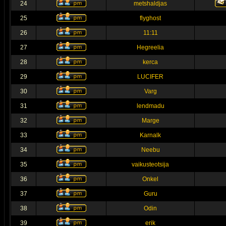
24
metshaldjas
25
flyghost
26
11:11
27
Hegreelia
28
kerca
29
LUCIFER
30
Varg
31
lendmadu
32
Marge
33
Karnalk
34
Neebu
35
vaikusteotsija
36
Onkel
37
Guru
38
Odin
39
erik