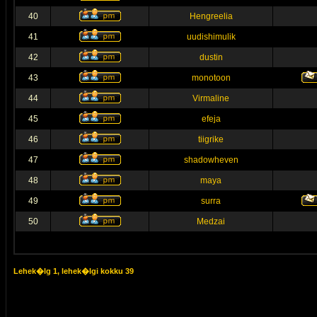
40
Hengreelia
41
uudishimulik
42
dustin
43
monotoon
44
Virmaline
45
efeja
46
tiigrike
47
shadowheven
48
maya
49
surra
50
Medzai
Lehek�lg
1
, lehek�lgi kokku
39