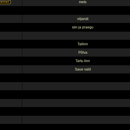
mets
viljandi
siin ja praegu
Tallinn
Põlva
Tartu linn
Saue vald