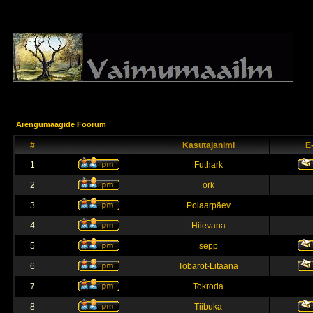
Arengumaagide Foorum
#
Kasutajanimi
E
1
Futhark
2
ork
3
Polaarpäev
4
Hiievana
5
sepp
6
Tobarot-Litaana
7
Tokroda
8
Tiibuka