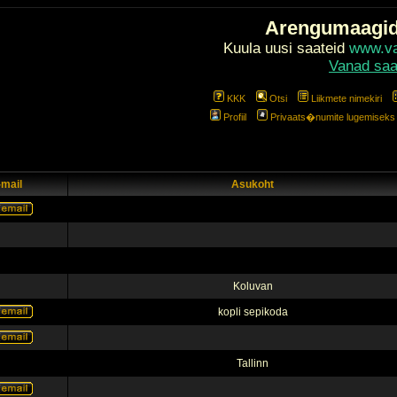
Arengumaagi
Kuula uusi saateid
www.val
Vanad saa
KKK
Otsi
Liikmete nimekiri
Profiil
Privaats�numite lugemiseks l
-mail
Asukoht
Koluvan
kopli sepikoda
Tallinn