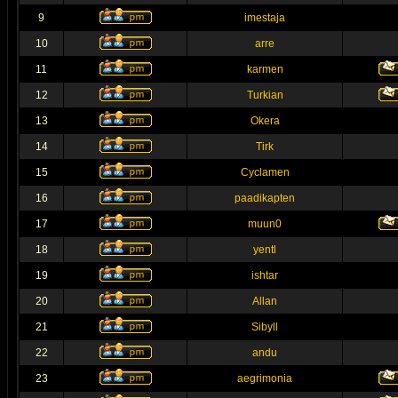
9
imestaja
10
arre
11
karmen
12
Turkian
13
Okera
14
Tirk
15
Cyclamen
16
paadikapten
17
muun0
18
yentl
19
ishtar
20
Allan
21
Sibyll
22
andu
23
aegrimonia