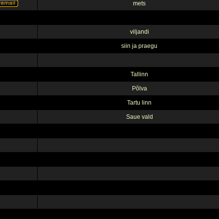
mets
viljandi
siin ja praegu
Tallinn
Põlva
Tartu linn
Saue vald