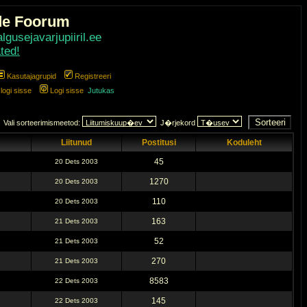
de Foorum
gusejavarjupiiril.ee
ted!
Kasutajagrupid
Registreeri
ogi sisse
Logi sisse
Jutukas
Vali sorteerimismeetod:
J�rjekord
Liitunud
Postitusi
Koduleht
45
20 Dets 2003
1270
20 Dets 2003
110
20 Dets 2003
163
21 Dets 2003
52
21 Dets 2003
270
21 Dets 2003
8583
22 Dets 2003
145
22 Dets 2003