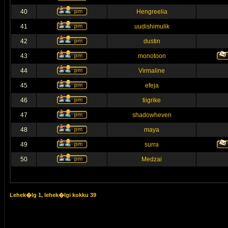
40
Hengreelia
41
uudishimulik
42
dustin
43
monotoon
44
Virmaline
45
efeja
46
tiigrike
47
shadowheven
48
maya
49
surra
50
Medzai
Lehek�lg
1
, lehek�lgi kokku
39