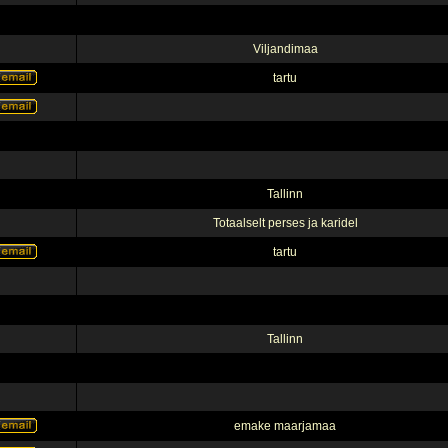
Viljandimaa
tartu
Tallinn
Totaalselt perses ja karidel
tartu
Tallinn
emake maarjamaa