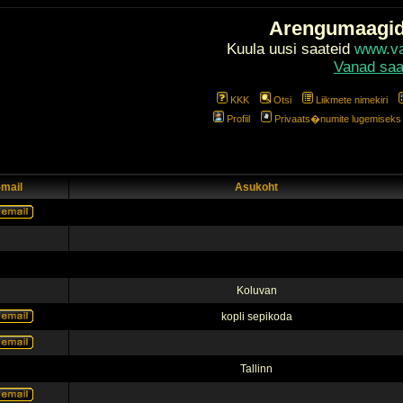
Arengumaagi
Kuula uusi saateid
www.val
Vanad saa
KKK
Otsi
Liikmete nimekiri
Profiil
Privaats�numite lugemiseks l
-mail
Asukoht
Koluvan
kopli sepikoda
Tallinn