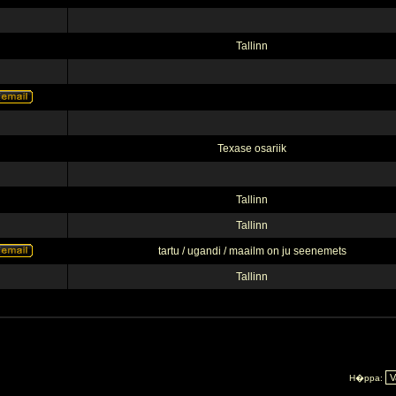
Tallinn
Texase osariik
Tallinn
Tallinn
tartu / ugandi / maailm on ju seenemets
Tallinn
H�ppa: