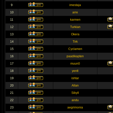
9
imestaja
10
arre
11
karmen
12
Turkian
13
Okera
14
Tirk
15
Cyclamen
16
paadikapten
17
muun0
18
yentl
19
ishtar
20
Allan
21
Sibyll
22
andu
23
aegrimonia