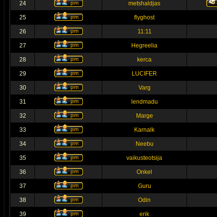
24
metshaldjas
25
flyghost
26
11:11
27
Hegreelia
28
kerca
29
LUCIFER
30
Varg
31
lendmadu
32
Marge
33
Karnalk
34
Neebu
35
vaikusteotsija
36
Onkel
37
Guru
38
Odin
39
erik