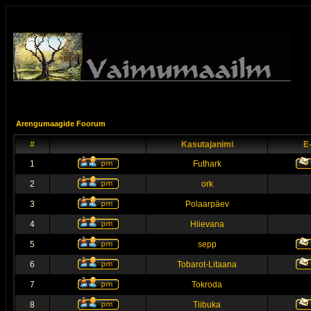
Arengumaagide Foorum
#
Kasutajanimi
E
1
Futhark
2
ork
3
Polaarpäev
4
Hiievana
5
sepp
6
Tobarot-Litaana
7
Tokroda
8
Tiibuka