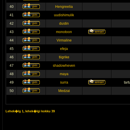
40
Hengreelia
41
uudishimulik
42
dustin
43
monotoon
44
Virmaline
45
efeja
46
tiigrike
47
shadowheven
48
maya
49
surra
tar
50
Medzai
Lehek�lg
1
, lehek�lgi kokku
39