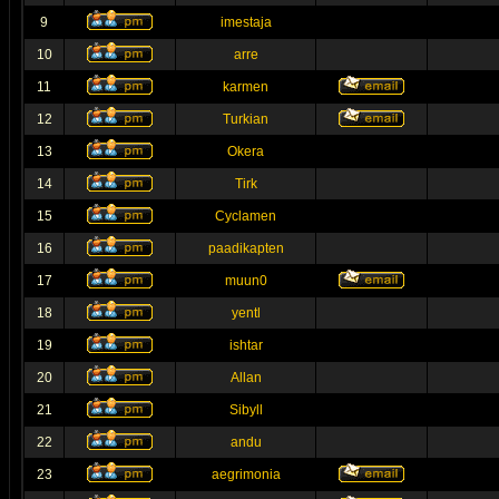
9
imestaja
10
arre
11
karmen
12
Turkian
13
Okera
14
Tirk
15
Cyclamen
16
paadikapten
17
muun0
18
yentl
19
ishtar
20
Allan
21
Sibyll
22
andu
23
aegrimonia