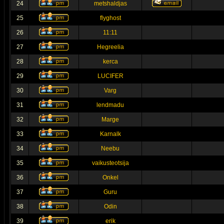
24
metshaldjas
25
flyghost
26
11:11
27
Hegreelia
28
kerca
29
LUCIFER
30
Varg
31
lendmadu
32
Marge
33
Karnalk
34
Neebu
35
vaikusteotsija
36
Onkel
37
Guru
38
Odin
39
erik