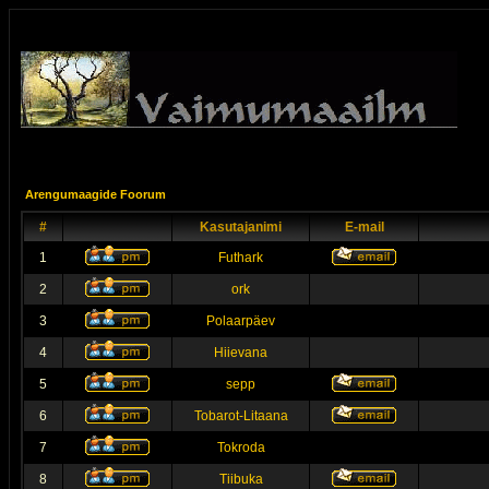
Arengumaagide Foorum
#
Kasutajanimi
E-mail
1
Futhark
2
ork
3
Polaarpäev
4
Hiievana
5
sepp
6
Tobarot-Litaana
7
Tokroda
8
Tiibuka