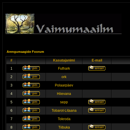
Arengumaagide Foorum
#
Kasutajanimi
E-mail
1
Futhark
2
ork
3
Polaarpäev
4
Hiievana
5
sepp
6
Tobarot-Litaana
7
Tokroda
8
Tiibuka