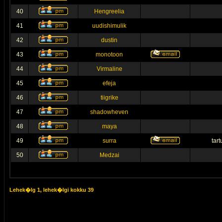
40
Hengreelia
41
uudishimulik
42
dustin
43
monotoon
44
Virmaline
45
efeja
46
tiigrike
47
shadowheven
48
maya
49
surra
tar
50
Medzai
Lehek�lg
1
, lehek�lgi kokku
39