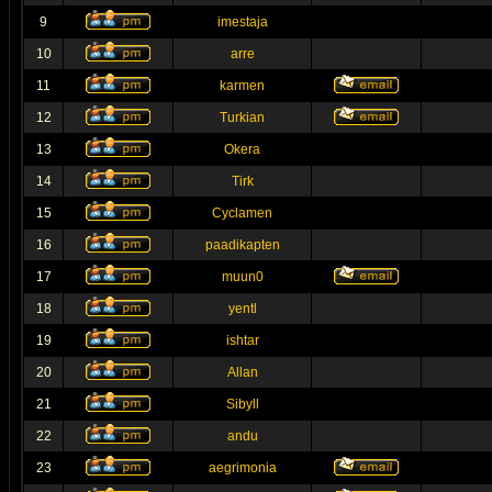
9
imestaja
10
arre
11
karmen
12
Turkian
13
Okera
14
Tirk
15
Cyclamen
16
paadikapten
17
muun0
18
yentl
19
ishtar
20
Allan
21
Sibyll
22
andu
23
aegrimonia