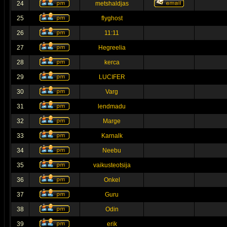
24
metshaldjas
25
flyghost
26
11:11
27
Hegreelia
28
kerca
29
LUCIFER
30
Varg
31
lendmadu
32
Marge
33
Karnalk
34
Neebu
35
vaikusteotsija
36
Onkel
37
Guru
38
Odin
39
erik