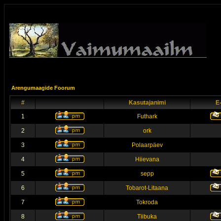
Arengumaagide Foorum
#
Kasutajanimi
E
1
Futhark
2
ork
3
Polaarpäev
4
Hiievana
5
sepp
6
Tobarot-Litaana
7
Tokroda
8
Tiibuka