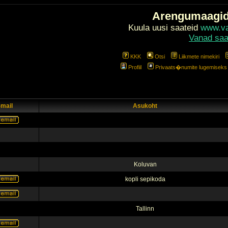
Arengumaagi
Kuula uusi saateid
www.val
Vanad saa
KKK
Otsi
Liikmete nimekiri
Profiil
Privaats�numite lugemiseks l
-mail
Asukoht
Koluvan
kopli sepikoda
Tallinn