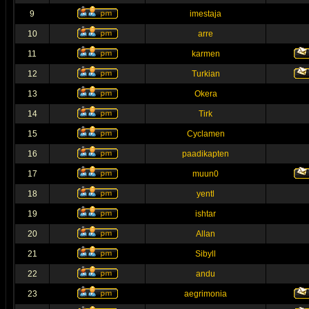
9
imestaja
10
arre
11
karmen
12
Turkian
13
Okera
14
Tirk
15
Cyclamen
16
paadikapten
17
muun0
18
yentl
19
ishtar
20
Allan
21
Sibyll
22
andu
23
aegrimonia