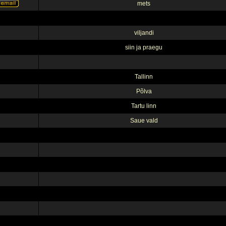
mets
viljandi
siin ja praegu
Tallinn
Põlva
Tartu linn
Saue vald