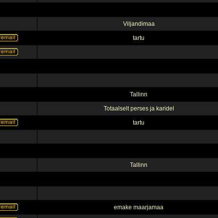
Viljandimaa
tartu
Tallinn
Totaalselt perses ja karidel
tartu
Tallinn
emake maarjamaa