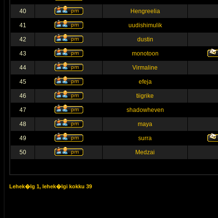
40
Hengreelia
41
uudishimulik
42
dustin
43
monotoon
44
Virmaline
45
efeja
46
tiigrike
47
shadowheven
48
maya
49
surra
50
Medzai
Lehek�lg
1
, lehek�lgi kokku
39