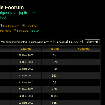
de Foorum
gusejavarjupiiril.ee
ted!
Kasutajagrupid
Registreeri
ogi sisse
Logi sisse
Jutukas
Vali sorteerimismeetod:
J�rjekord
Liitunud
Postitusi
Koduleht
45
20 Dets 2003
1270
20 Dets 2003
110
20 Dets 2003
163
21 Dets 2003
52
21 Dets 2003
270
21 Dets 2003
8583
22 Dets 2003
145
22 Dets 2003