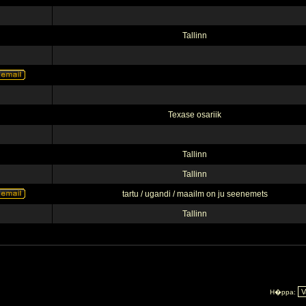
Tallinn
Texase osariik
Tallinn
Tallinn
tartu / ugandi / maailm on ju seenemets
Tallinn
H�ppa: