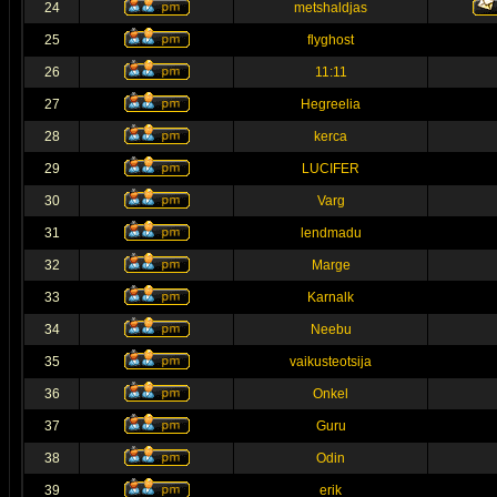
24
metshaldjas
25
flyghost
26
11:11
27
Hegreelia
28
kerca
29
LUCIFER
30
Varg
31
lendmadu
32
Marge
33
Karnalk
34
Neebu
35
vaikusteotsija
36
Onkel
37
Guru
38
Odin
39
erik