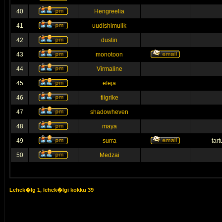
40
Hengreelia
41
uudishimulik
42
dustin
43
monotoon
44
Virmaline
45
efeja
46
tiigrike
47
shadowheven
48
maya
49
surra
tar
50
Medzai
Lehek�lg
1
, lehek�lgi kokku
39