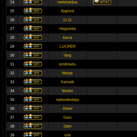
24
metshaldjas
25
flyghost
26
11:11
27
Hegreelia
28
kerca
29
LUCIFER
30
Varg
31
lendmadu
32
Marge
33
Karnalk
34
Neebu
35
vaikusteotsija
36
Onkel
37
Guru
38
Odin
39
erik