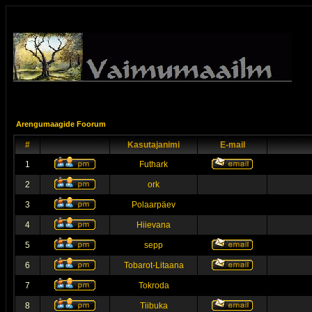
Arengumaagide Foorum
#
Kasutajanimi
E-mail
1
Futhark
2
ork
3
Polaarpäev
4
Hiievana
5
sepp
6
Tobarot-Litaana
7
Tokroda
8
Tiibuka