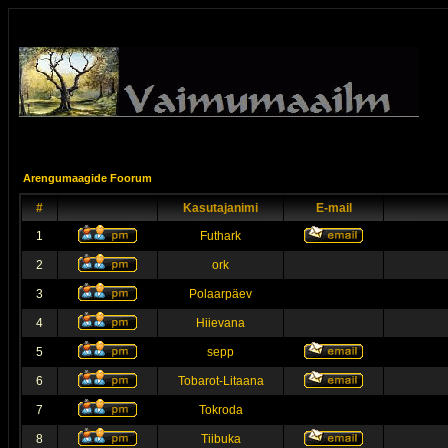
Arengumaagide Foorum
#
Kasutajanimi
E-mail
1
Futhark
2
ork
3
Polaarpäev
4
Hiievana
5
sepp
6
Tobarot-Litaana
7
Tokroda
8
Tiibuka