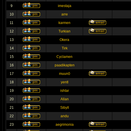
9
imestaja
10
arre
11
karmen
12
Turkian
13
Okera
14
Tirk
15
Cyclamen
16
paadikapten
17
muun0
18
yentl
19
ishtar
20
Allan
21
Sibyll
22
andu
23
aegrimonia