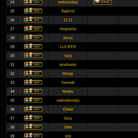
24
metshaldjas
25
flyghost
26
11:11
27
Hegreelia
28
kerca
29
LUCIFER
30
Varg
31
lendmadu
32
Marge
33
Karnalk
34
Neebu
35
vaikusteotsija
36
Onkel
37
Guru
38
Odin
39
erik