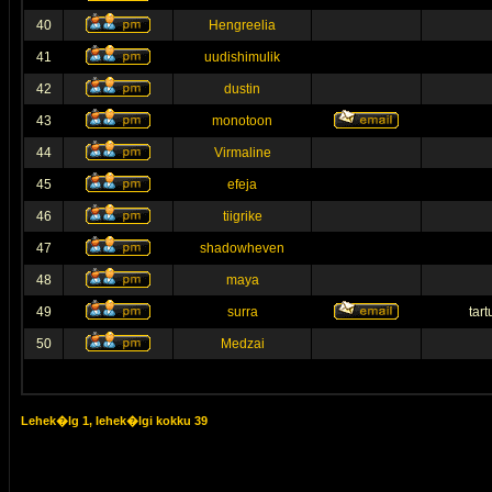
40
Hengreelia
41
uudishimulik
42
dustin
43
monotoon
44
Virmaline
45
efeja
46
tiigrike
47
shadowheven
48
maya
49
surra
tar
50
Medzai
Lehek�lg
1
, lehek�lgi kokku
39