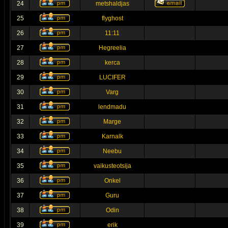
24
metshaldjas
25
flyghost
26
11:11
27
Hegreelia
28
kerca
29
LUCIFER
30
Varg
31
lendmadu
32
Marge
33
Karnalk
34
Neebu
35
vaikusteotsija
36
Onkel
37
Guru
38
Odin
39
erik