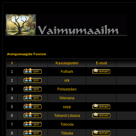
Arengumaagide Foorum
#
Kasutajanimi
E-mail
1
Futhark
2
ork
3
Polaarpäev
4
Hiievana
5
sepp
6
Tobarot-Litaana
7
Tokroda
8
Tiibuka