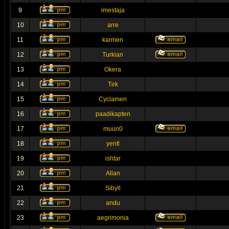
9
imestaja
10
arre
11
karmen
12
Turkian
13
Okera
14
Tirk
15
Cyclamen
16
paadikapten
17
muun0
18
yentl
19
ishtar
20
Allan
21
Sibyll
22
andu
23
aegrimonia