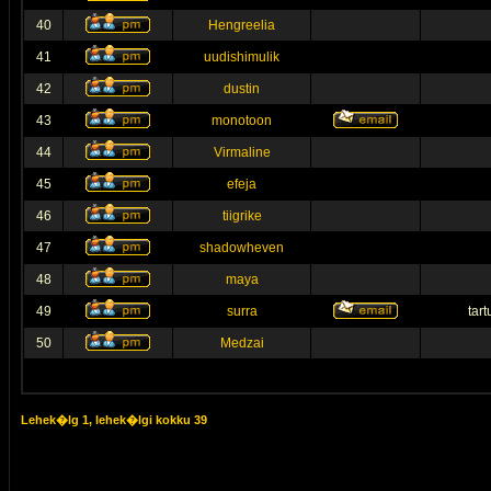
40
Hengreelia
41
uudishimulik
42
dustin
43
monotoon
44
Virmaline
45
efeja
46
tiigrike
47
shadowheven
48
maya
49
surra
tar
50
Medzai
Lehek�lg
1
, lehek�lgi kokku
39