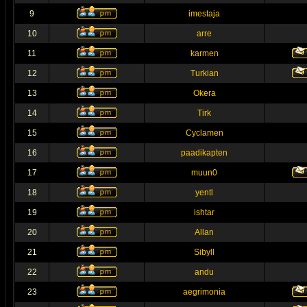
9
imestaja
10
arre
11
karmen
12
Turkian
13
Okera
14
Tirk
15
Cyclamen
16
paadikapten
17
muun0
18
yentl
19
ishtar
20
Allan
21
Sibyll
22
andu
23
aegrimonia