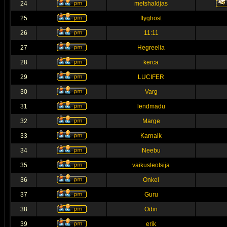
24
metshaldjas
25
flyghost
26
11:11
27
Hegreelia
28
kerca
29
LUCIFER
30
Varg
31
lendmadu
32
Marge
33
Karnalk
34
Neebu
35
vaikusteotsija
36
Onkel
37
Guru
38
Odin
39
erik