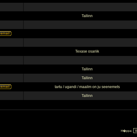
Tallinn
Texase osariik
Tallinn
Tallinn
tartu / ugandi / maailm on ju seenemets
Tallinn
H�ppa: