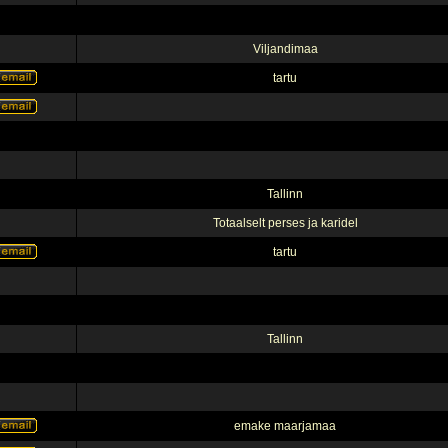
Viljandimaa
tartu
Tallinn
Totaalselt perses ja karidel
tartu
Tallinn
emake maarjamaa