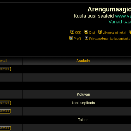
Arengumaagi
Kuula uusi saateid
www.val
Vanad saa
KKK
Otsi
Liikmete nimekiri
Profiil
Privaats�numite lugemiseks l
-mail
Asukoht
Koluvan
kopli sepikoda
Tallinn