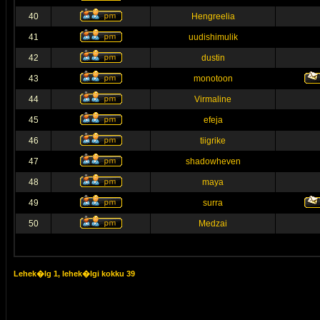
40
Hengreelia
41
uudishimulik
42
dustin
43
monotoon
44
Virmaline
45
efeja
46
tiigrike
47
shadowheven
48
maya
49
surra
50
Medzai
Lehek�lg
1
, lehek�lgi kokku
39