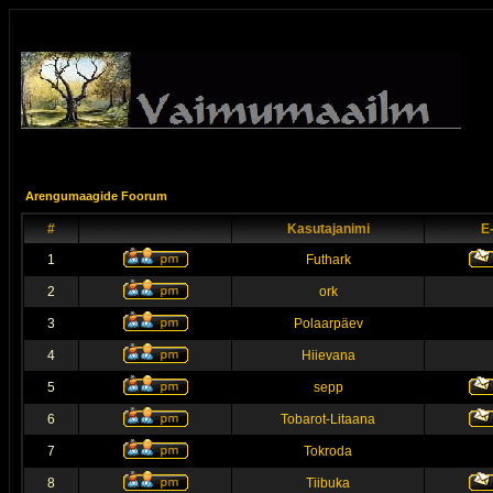
Arengumaagide Foorum
#
Kasutajanimi
E
1
Futhark
2
ork
3
Polaarpäev
4
Hiievana
5
sepp
6
Tobarot-Litaana
7
Tokroda
8
Tiibuka