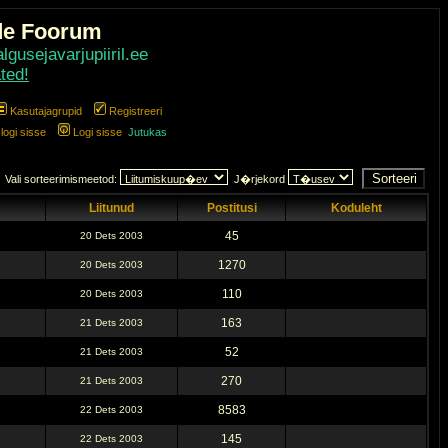
de Foorum
gusejavarjupiiril.ee
ted!
Kasutajagrupid
Registreeri
ogi sisse
Logi sisse
Jutukas
Vali sorteerimismeetod:
J�rjekord
Liitunud
Postitusi
Koduleht
45
20 Dets 2003
1270
20 Dets 2003
110
20 Dets 2003
163
21 Dets 2003
52
21 Dets 2003
270
21 Dets 2003
8583
22 Dets 2003
145
22 Dets 2003