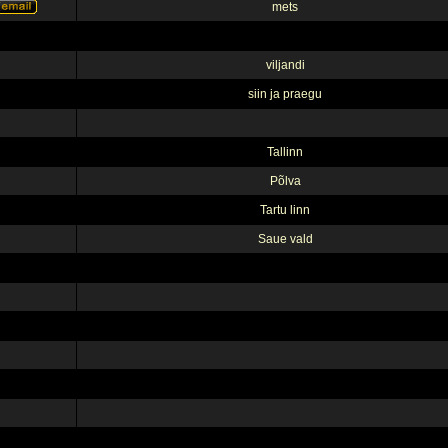
mets
viljandi
siin ja praegu
Tallinn
Põlva
Tartu linn
Saue vald