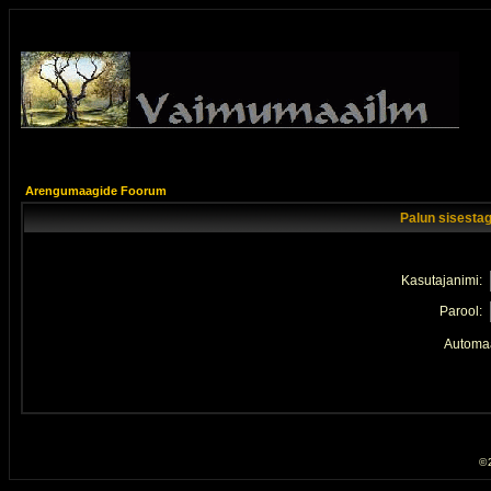
Arengumaagide Foorum
Palun sisestag
Kasutajanimi:
Parool:
Automaa
© 