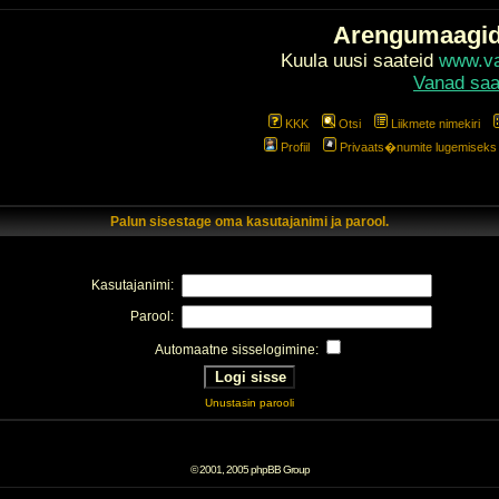
Arengumaagi
Kuula uusi saateid
www.val
Vanad saa
KKK
Otsi
Liikmete nimekiri
Profiil
Privaats�numite lugemiseks l
Palun sisestage oma kasutajanimi ja parool.
Kasutajanimi:
Parool:
Automaatne sisselogimine:
Unustasin parooli
© 2001, 2005 phpBB Group