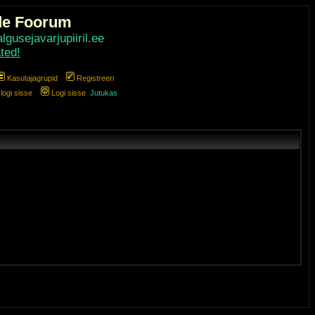
de Foorum
gusejavarjupiiril.ee
ted!
Kasutajagrupid
Registreeri
ogi sisse
Logi sisse
Jutukas