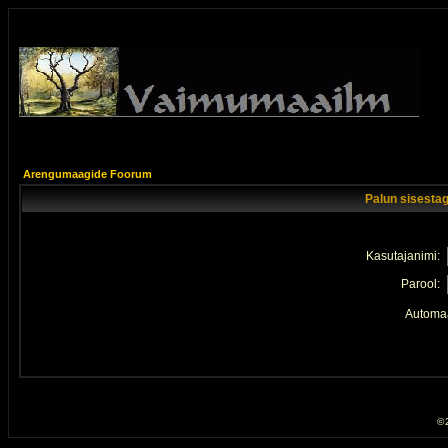
Arengumaagide Foorum
Palun sisestag
Kasutajanimi:
Parool:
Automaa
© 