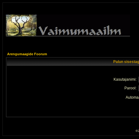
Arengumaagide Foorum
Palun sisestag
Kasutajanimi:
Parool:
Automaa
© 