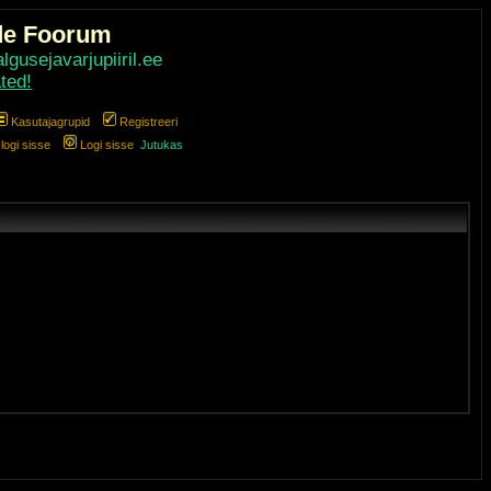
de Foorum
gusejavarjupiiril.ee
ted!
Kasutajagrupid
Registreeri
ogi sisse
Logi sisse
Jutukas