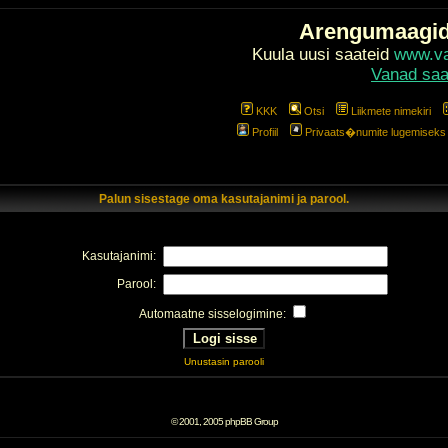
Arengumaagi
Kuula uusi saateid
www.val
Vanad saa
KKK
Otsi
Liikmete nimekiri
Profiil
Privaats�numite lugemiseks l
Palun sisestage oma kasutajanimi ja parool.
Kasutajanimi:
Parool:
Automaatne sisselogimine:
Unustasin parooli
© 2001, 2005 phpBB Group