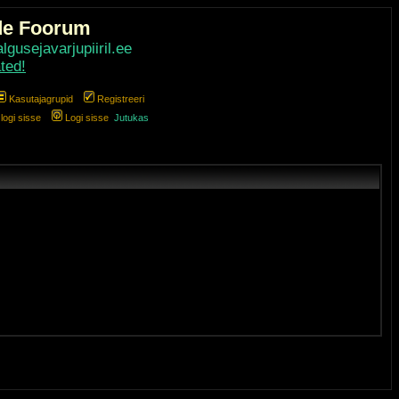
de Foorum
gusejavarjupiiril.ee
ted!
Kasutajagrupid
Registreeri
ogi sisse
Logi sisse
Jutukas