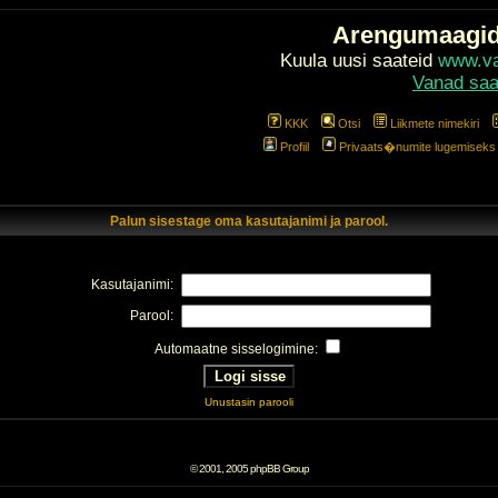
Arengumaagi
Kuula uusi saateid
www.val
Vanad saa
KKK
Otsi
Liikmete nimekiri
Profiil
Privaats�numite lugemiseks l
Palun sisestage oma kasutajanimi ja parool.
Kasutajanimi:
Parool:
Automaatne sisselogimine:
Unustasin parooli
© 2001, 2005 phpBB Group