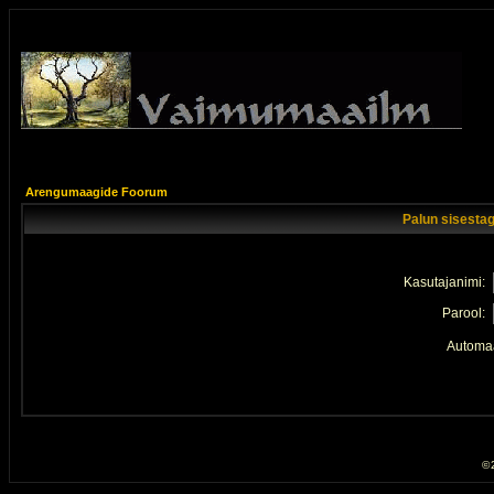
Arengumaagide Foorum
Palun sisestag
Kasutajanimi:
Parool:
Automaa
© 