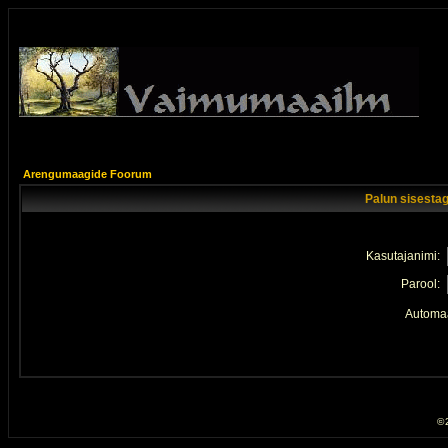
Arengumaagide Foorum
Palun sisestag
Kasutajanimi:
Parool:
Automaa
© 