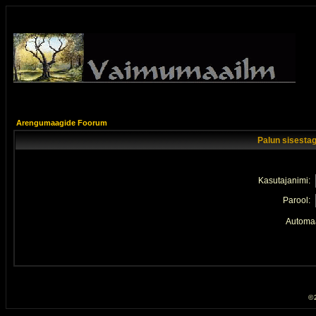
Arengumaagide Foorum
Palun sisestag
Kasutajanimi:
Parool:
Automaa
© 