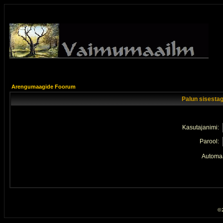
Arengumaagide Foorum
Palun sisestag
Kasutajanimi:
Parool:
Automaa
© 