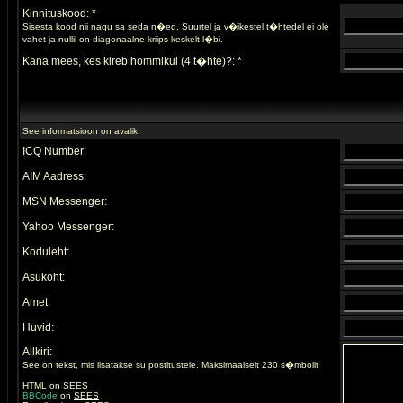
Kinnituskood: *
Sisesta kood nii nagu sa seda n�ed. Suurtel ja v�ikestel t�htedel ei ole
vahet ja nullil on diagonaalne kriips keskelt l�bi.
Kana mees, kes kireb hommikul (4 t�hte)?: *
See informatsioon on avalik
ICQ Number:
AIM Aadress:
MSN Messenger:
Yahoo Messenger:
Koduleht:
Asukoht:
Amet:
Huvid:
Allkiri:
See on tekst, mis lisatakse su postitustele. Maksimaalselt 230 s�mbolit
HTML on
SEES
BBCode
on
SEES