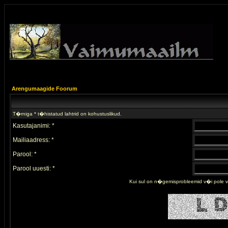
Arengumaagide Foorum
T�rniga * t�histatud lahtrid on kohustuslikud.
Kasutajanimi: *
Mailiaadress: *
Parool: *
Parool uuesti: *
Kui sul on n�gemisprobleemid v�i pole 