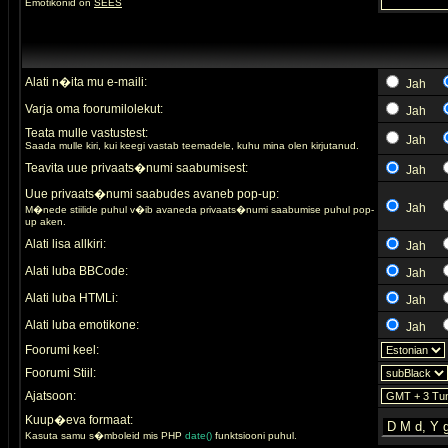
Emotikonid on
SEES
Alati n�ita mu e-maili:
Jah
Varja oma foorumilolekut:
Jah
Teata mulle vastustest:
Jah
Saada mulle kiri, kui keegi vastab teemadele, kuhu mina olen kirjutanud.
Teavita uue privaats�numi saabumisest:
Jah
Uue privaats�numi saabudes avaneb pop-up:
Jah
M�nede stiilide puhul v�ib avaneda privaats�numi saabumise puhul pop-
up aken.
Alati lisa allkiri:
Jah
Alati luba BBCode:
Jah
Alati luba HTMLi:
Jah
Alati luba emotikone:
Jah
Foorumi keel:
Foorumi Stiil:
Ajatsoon:
Kuup�eva formaat:
Kasuta samu s�mboleid mis PHP
date()
funktsiooni puhul.