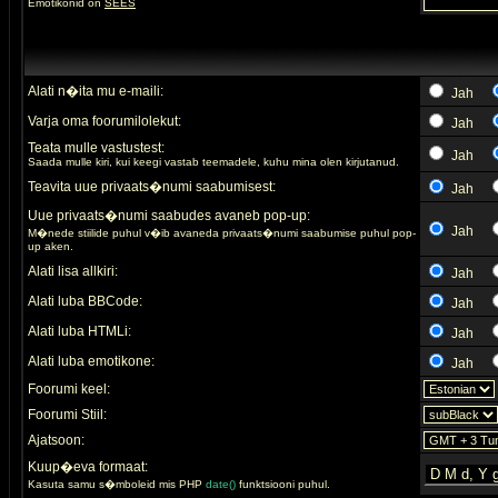
Emotikonid on
SEES
Alati n�ita mu e-maili:
Jah
Varja oma foorumilolekut:
Jah
Teata mulle vastustest:
Jah
Saada mulle kiri, kui keegi vastab teemadele, kuhu mina olen kirjutanud.
Teavita uue privaats�numi saabumisest:
Jah
Uue privaats�numi saabudes avaneb pop-up:
Jah
M�nede stiilide puhul v�ib avaneda privaats�numi saabumise puhul pop-
up aken.
Alati lisa allkiri:
Jah
Alati luba BBCode:
Jah
Alati luba HTMLi:
Jah
Alati luba emotikone:
Jah
Foorumi keel:
Foorumi Stiil:
Ajatsoon:
Kuup�eva formaat:
Kasuta samu s�mboleid mis PHP
date()
funktsiooni puhul.