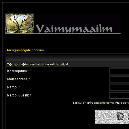
Arengumaagide Foorum
T�rniga * t�histatud lahtrid on kohustuslikud.
Kasutajanimi: *
Mailiaadress: *
Parool: *
Parool uuesti: *
Kui sul on n�gemisprobleemid v�i pole 