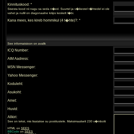
Kinnituskood: *
Sisesta kood nii nagu sa seda n�ed. Suurtel ja v�ikestel t�htedel ei ole
vahet ja nullil on diagonaalne kriips keskelt l�bi.
Kana mees, kes kireb hommikul (4 t�hte)?: *
See informatsioon on avalik
ICQ Number:
AIM Aadress:
MSN Messenger:
Yahoo Messenger:
Koduleht:
Asukoht:
Amet:
Huvid:
Allkiri:
See on tekst, mis lisatakse su postitustele. Maksimaalselt 230 s�mbolit
HTML on
SEES
BBCode
on
SEES