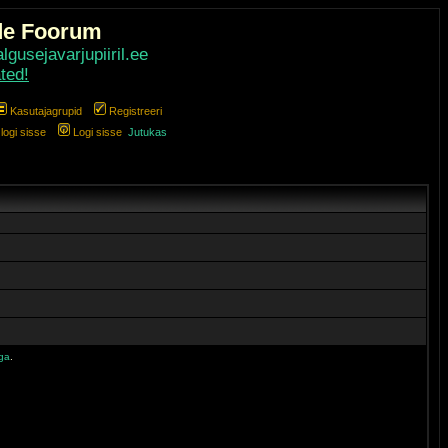
de Foorum
gusejavarjupiiril.ee
ted!
Kasutajagrupid
Registreeri
ogi sisse
Logi sisse
Jutukas
iga
.