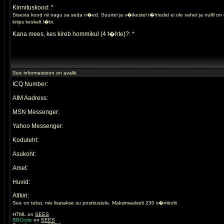
Kinnituskood: *
Sisesta kood nii nagu sa seda n�ed. Suurtel ja v�ikestel t�htedel ei ole vahet ja nullil o
kriips keskelt l�bi.
Kana mees, kes kireb hommikul (4 t�hte)?: *
See informatsioon on avalik
ICQ Number:
AIM Aadress:
MSN Messenger:
Yahoo Messenger:
Koduleht:
Asukoht:
Amet:
Huvid:
Allkiri:
See on tekst, mis lisatakse su postitustele. Maksimaalselt 230 s�mbolit
HTML on
SEES
BBCode
on
SEES