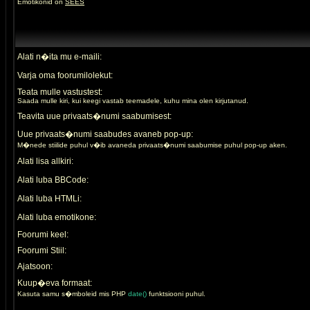
Emotikonid on
SEES
Alati n�ita mu e-maili:
Varja oma foorumilolekut:
Teata mulle vastustest:
Saada mulle kiri, kui keegi vastab teemadele, kuhu mina olen kirjutanud.
Teavita uue privaats�numi saabumisest:
Uue privaats�numi saabudes avaneb pop-up:
M�nede stiilide puhul v�ib avaneda privaats�numi saabumise puhul pop-up aken.
Alati lisa allkiri:
Alati luba BBCode:
Alati luba HTMLi:
Alati luba emotikone:
Foorumi keel:
Foorumi Stiil:
Ajatsoon:
Kuup�eva formaat:
Kasuta samu s�mboleid mis PHP
date()
funktsiooni puhul.