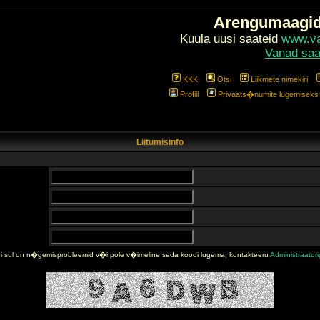
Arengumaagi
Kuula uusi saateid
www.val
Vanad saa
KKK
Otsi
Liikmete nimekiri
Profiil
Privaats�numite lugemiseks l
Liitumisinfo
i sul on n�gemisprobleemid v�i pole v�imeline seda koodi lugema, kontakteeru
Administraator