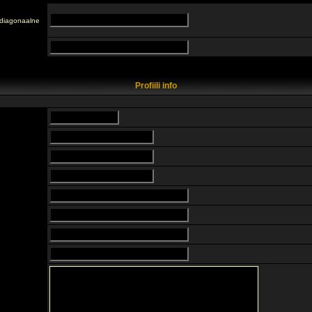
n diagonaalne
Profiili info