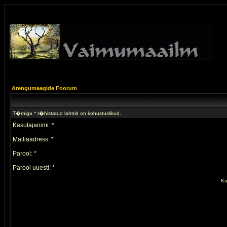
Arengumaagide Foorum
T�rniga * t�histatud lahtrid on kohustuslikud.
Kasutajanimi: *
Mailiaadress: *
Parool: *
Parool uuesti: *
Ku