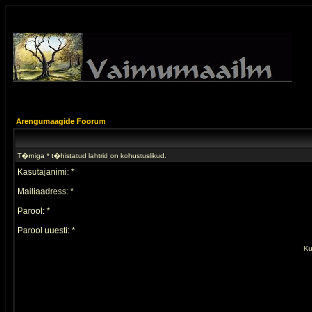
Arengumaagide Foorum
T�rniga * t�histatud lahtrid on kohustuslikud.
Kasutajanimi: *
Mailiaadress: *
Parool: *
Parool uuesti: *
Ku