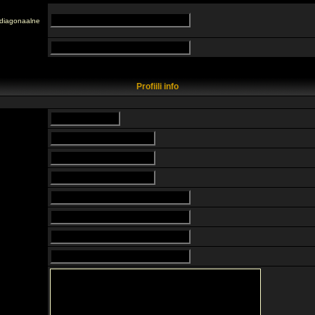
n diagonaalne
Profiili info