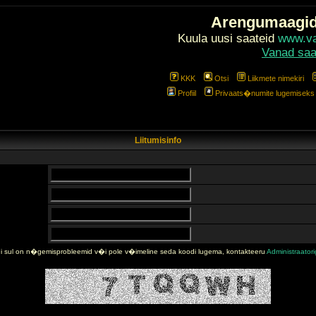
Arengumaagi
Kuula uusi saateid
www.val
Vanad saa
KKK
Otsi
Liikmete nimekiri
Profiil
Privaats�numite lugemiseks l
Liitumisinfo
i sul on n�gemisprobleemid v�i pole v�imeline seda koodi lugema, kontakteeru
Administraator