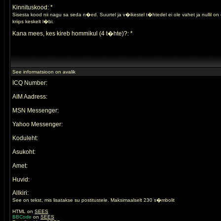
Kinnituskood: *
Sisesta kood nii nagu sa seda n�ed. Suurtel ja v�ikestel t�htedel ei ole vahet ja nullil o
kriips keskelt l�bi.
Kana mees, kes kireb hommikul (4 t�hte)?: *
See informatsioon on avalik
ICQ Number:
AIM Aadress:
MSN Messenger:
Yahoo Messenger:
Koduleht:
Asukoht:
Amet:
Huvid:
Allkiri:
See on tekst, mis lisatakse su postitustele. Maksimaalselt 230 s�mbolit
HTML on
SEES
BBCode
on
SEES