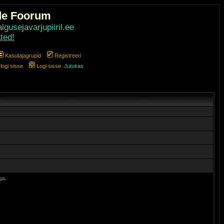
de Foorum
gusejavarjupiiril.ee
ted!
Kasutajagrupid
Registreeri
ogi sisse
Logi sisse
Jutukas
iga
.