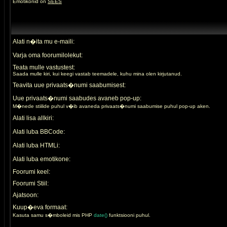
Emotikonid on
SEES
Alati n�ita mu e-maili:
Varja oma foorumilolekut:
Teata mulle vastustest:
Saada mulle kiri, kui keegi vastab teemadele, kuhu mina olen kirjutanud.
Teavita uue privaats�numi saabumisest:
Uue privaats�numi saabudes avaneb pop-up:
M�nede stiilide puhul v�ib avaneda privaats�numi saabumise puhul pop-up aken.
Alati lisa allkiri:
Alati luba BBCode:
Alati luba HTMLi:
Alati luba emotikone:
Foorumi keel:
Foorumi Stiil:
Ajatsoon:
Kuup�eva formaat:
Kasuta samu s�mboleid mis PHP
date()
funktsiooni puhul.