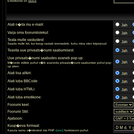
Emotikonid on
SEES
Alati n�ita mu e-maili:
Jah
Varja oma foorumilolekut:
Jah
Teata mulle vastustest:
Jah
Saada mulle kiri, kui keegi vastab teemadele, kuhu mina olen kirjutanud.
Teavita uue privaats�numi saabumisest:
Jah
Uue privaats�numi saabudes avaneb pop-up:
Jah
M�nede stiilide puhul v�ib avaneda privaats�numi saabumise puhul pop-
up aken.
Alati lisa allkiri:
Jah
Alati luba BBCode:
Jah
Alati luba HTMLi:
Jah
Alati luba emotikone:
Jah
Foorumi keel:
Foorumi Stiil:
Ajatsoon:
Kuup�eva formaat:
Kasuta samu s�mboleid mis PHP
date()
funktsiooni puhul.