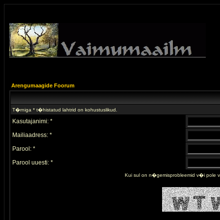
Arengumaagide Foorum
T�rniga * t�histatud lahtrid on kohustuslikud.
Kasutajanimi: *
Mailiaadress: *
Parool: *
Parool uuesti: *
Kui sul on n�gemisprobleemid v�i pole 