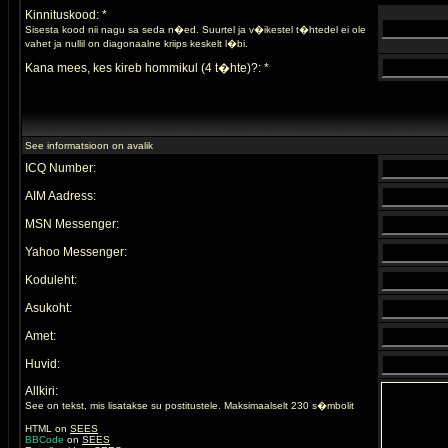
Kinnituskood: *
Sisesta kood nii nagu sa seda n�ed. Suurtel ja v�ikestel t�htedel ei ole
vahet ja nullil on diagonaalne kriips keskelt l�bi.
Kana mees, kes kireb hommikul (4 t�hte)?: *
See informatsioon on avalik
ICQ Number:
AIM Aadress:
MSN Messenger:
Yahoo Messenger:
Koduleht:
Asukoht:
Amet:
Huvid:
Allkiri:
See on tekst, mis lisatakse su postitustele. Maksimaalselt 230 s�mbolit
HTML on
SEES
BBCode
on
SEES